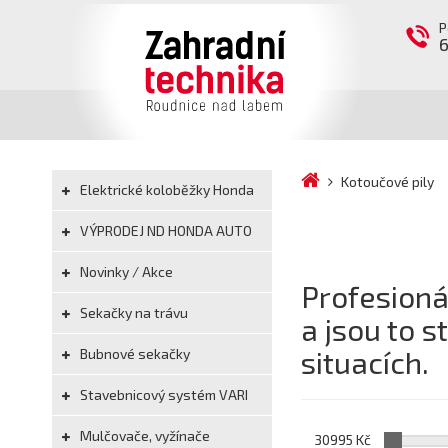
P
Kotoučové pily
Elektrické koloběžky Honda
VÝPRODEJ ND HONDA AUTO
Novinky / Akce
Profesioná
Sekačky na trávu
a jsou to 
situacích.
Bubnové sekačky
Stavebnicový systém VARI
Mulčovače, vyžínače
30995 Kč