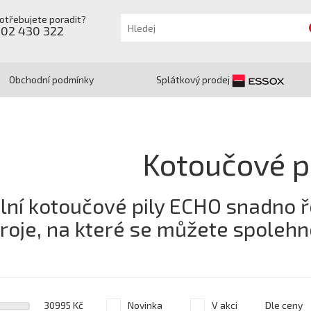
otřebujete poradit?
602 430 322
Obchodní podmínky
Splátkový prodej
Kotoučové p
lní kotoučové pily ECHO snadno ře
stroje, na které se můžete spoleh
30995 Kč
Novinka
V akci
Dle ceny