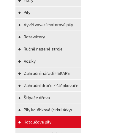
Filtry
Pily
Vyvětvovací motorové pily
Rotavátory
Ručně nesené stroje
Vozíky
Zahradní nářadí FISKARS
Zahradní drtiče / štěpkovače
Štípače dřeva
Pily kolébkové (cirkulárky)
Kotoučové pily