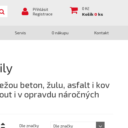
0
Kč
Přihlásit
Registrace
Košík
0
ks
Servis
O nákupu
Kontakt
ily
žou beton, žulu, asfalt i kov
nout i v opravdu náročných
Dle značky
Dle značky