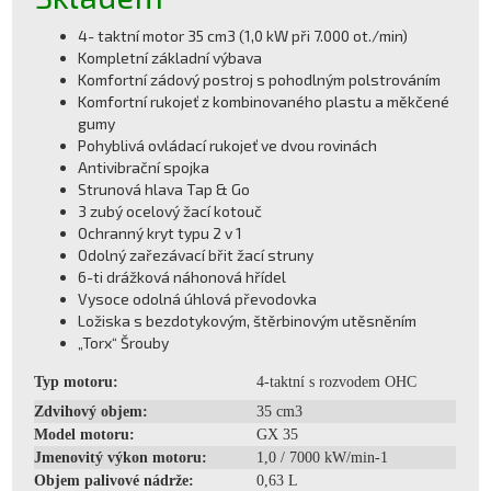
4- taktní motor 35 cm3 (1,0 kW při 7.000 ot./min)
Kompletní základní výbava
Komfortní zádový postroj s pohodlným polstrováním
Komfortní rukojeť z kombinovaného plastu a měkčené
gumy
Pohyblivá ovládací rukojeť ve dvou rovinách
Antivibrační spojka
Strunová hlava Tap & Go
3 zubý ocelový žací kotouč
Ochranný kryt typu 2 v 1
Odolný zařezávací břit žací struny
6-ti drážková náhonová hřídel
Vysoce odolná úhlová převodovka
Ložiska s bezdotykovým, štěrbinovým utěsněním
„Torx“ Šrouby
Typ motoru:
4-taktní s rozvodem OHC
Zdvihový objem:
35 cm3
Model motoru:
GX 35
Jmenovitý výkon motoru:
1,0 / 7000 kW/min-1
Objem palivové nádrže:
0,63 L