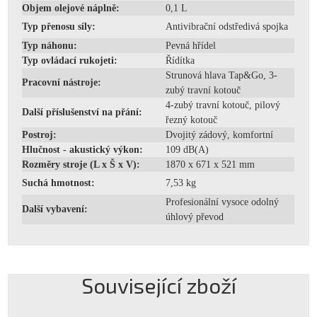
Objem olejové náplně:
0,1 L
Typ přenosu síly:
Antivibrační odstředivá spojka
Typ náhonu:
Pevná hřídel
Typ ovládací rukojeti:
Řídítka
Strunová hlava Tap&Go, 3-
Pracovní nástroje:
zubý travní kotouč
4-zubý travní kotouč, pilový
Další příslušenství na přání:
řezný kotouč
Postroj:
Dvojitý zádový, komfortní
Hlučnost - akustický výkon:
109 dB(A)
Rozměry stroje (L x Š x V):
1870 x 671 x 521 mm
Suchá hmotnost:
7,53 kg
Profesionální vysoce odolný
Další vybavení:
úhlový převod
Související zboží