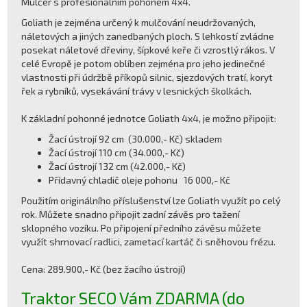
Mulčer s profesionálním pohonem 4x4.
Goliath je zejména určený k mulčování neudržovaných,
náletových a jiných zanedbaných ploch. S lehkostí zvládne
posekat náletové dřeviny, šípkové keře či vzrostlý rákos. V
celé Evropě je potom oblíben zejména pro jeho jedinečné
vlastnosti při údržbě příkopů silnic, sjezdových tratí, koryt
řek a rybníků, vysekávání trávy v lesnických školkách.
K základní pohonné jednotce Goliath 4x4, je možno připojit:
Žací ústrojí 92 cm (30.000,- Kč) skladem
Žací ústrojí 110 cm (34.000,- Kč)
Žací ústrojí 132 cm (42.000,- Kč)
Přídavný chladič oleje pohonu 16 000,- Kč
Použitím originálního příslušenství lze Goliath využít po celý
rok. Můžete snadno připojit zadní závěs pro tažení
sklopného vozíku. Po připojení předního závěsu můžete
využít shrnovací radlici, zametací kartáč či sněhovou frézu.
Cena: 289.900,- Kč (bez žacího ústrojí)
Traktor SECO Vám ZDARMA (do