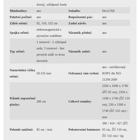
ústrojí, sešlápnutí brzdy
Motohodiny:
ano
Sedadlo:
De-LUXE
Palubní počítač:
ano
Bezpečnostní pás:
ano
Záběr sečení:
92, 110, 132 cm
Zadní návěs:
ano
elektromagnetická s
Spojka sečení:
Nárazník přední:
ano
plynulým rozběhem
1 rotorové - 2 výklopné
nože, 3 rotorové - šest
Typ sečení:
Nárazník zadní:
ano
pevných nožů ve dvou
úrovních
ano - certifikovaný
Nastavitelná výška
50-135 mm
Ochranný rám vrchní:
ROPS dle ISO
sečení:
21299:2009
2350 x 1040 x 1740
(ŽÚ 92 cm), 2350 x
Průměr neposečené
1160 x 1740 (ŽÚ 110
200 cm
Celkové rozměry:
plochy:
cm), 230 x 1360 x
1740 (ŽÚ 132 cm) /
mm
390 / 410 / 427 (ŽÚ
Poloměr zatáčení:
85 cm / min
Pohotovostní hmotnost:
92 cm, ŽÚ 110 cm,
ŽÚ 132 cm) / kg