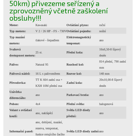
50km) přivezeme seřízený a
zprovozněný včetně zaškolení
obsluhy!!!
Motor:
Kawasaki
Ovládání plynu:
ruční
Typ motoru:
V 2 / 26 HP - FS - 730V
Ovládání pojezdu:
nožní
Typ mazání
Elektromagnetický
tlakové - čerpadlem
ano
motoru:
tempomat:
Svahová
16x6,50-8 šípový
25 st.
Přední kola:
dostupnost motoru:
dezén
814 přední, 790 zadní
Palivo:
Natural 95
Rozchod kol:
mm
Palivová nádrž:
16 L s palivoměrem
Rozvor kol:
148 mm
TT K 664 zadní osa +
20x10,00-8 šípový
Převodovka:
Zadní kola:
KXH 10M přední osa
dezén
Uzávěrka
ano
Parkovací brzda:
ano
diferenciálu:
Pohon:
4x4
Přední světla:
halogenová
Volant s ovládací
Světla LED diody
ano, naklápěcí
ano
koulí:
přední:
ano, dobíjení, mazání,
rezerva, tempomat,
Informační panel:
Světla LED diody zadní:
ano
funkce rotujícího žacího