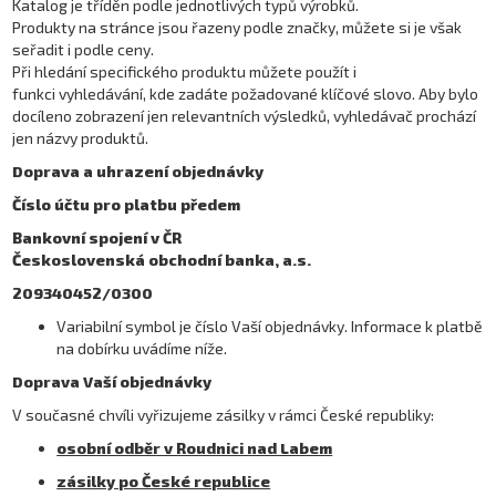
Katalog je tříděn podle jednotlivých typů výrobků.
Produkty na stránce jsou řazeny podle značky, můžete si je však
seřadit i podle ceny.
Při hledání specifického produktu můžete použít i
funkci vyhledávání, kde zadáte požadované klíčové slovo. Aby bylo
docíleno zobrazení jen relevantních výsledků, vyhledávač prochází
jen názvy produktů.
Doprava a uhrazení objednávky
Číslo účtu pro platbu předem
Bankovní spojení v ČR
Československá obchodní banka, a.s.
209340452/0300
Variabilní symbol je číslo Vaší objednávky. Informace k platbě
na dobírku uvádíme níže.
Doprava Vaší objednávky
V současné chvíli vyřizujeme zásilky v rámci České republiky:
osobní odběr v Roudnici nad Labem
zásilky po České republice