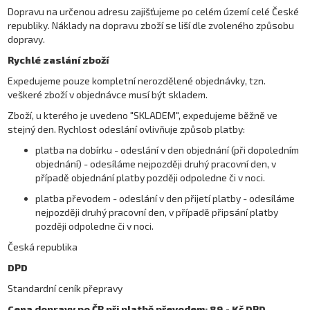
Dopravu na určenou adresu zajišťujeme po celém území celé České
republiky. Náklady na dopravu zboží se liší dle zvoleného způsobu
dopravy.
Rychlé zaslání zboží
Expedujeme pouze kompletní nerozdělené objednávky, tzn.
veškeré zboží v objednávce musí být skladem.
Zboží, u kterého je uvedeno "SKLADEM", expedujeme běžně ve
stejný den. Rychlost odeslání ovlivňuje způsob platby:
platba na dobírku - odeslání v den objednání (při dopoledním
objednání) - odesíláme nejpozději druhý pracovní den, v
případě objednání platby později odpoledne či v noci.
platba převodem - odeslání v den přijetí platby - odesíláme
nejpozději druhý pracovní den, v případě připsání platby
později odpoledne či v noci.
Česká republika
DPD
Standardní ceník přepravy
Cena dopravy po ČR při platbě převodem: 89,- Kč DPD