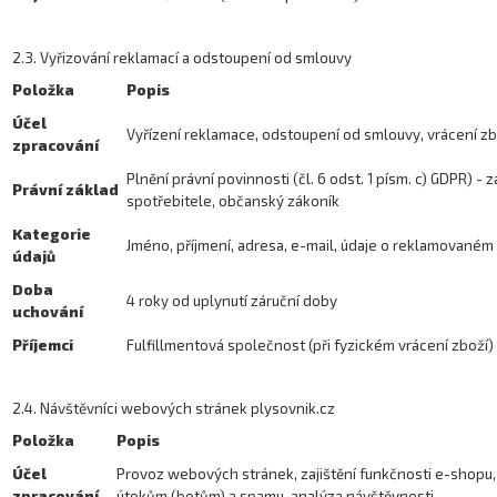
2.3. Vyřizování reklamací a odstoupení od smlouvy
Položka
Popis
Účel
Vyřízení reklamace, odstoupení od smlouvy, vrácení zb
zpracování
Plnění právní povinnosti (čl. 6 odst. 1 písm. c) GDPR) -
Právní základ
spotřebitele, občanský zákoník
Kategorie
Jméno, příjmení, adresa, e-mail, údaje o reklamovaném
údajů
Doba
4 roky od uplynutí záruční doby
uchování
Příjemci
Fulfillmentová společnost (při fyzickém vrácení zboží)
2.4. Návštěvníci webových stránek plysovnik.cz
Položka
Popis
Účel
Provoz webových stránek, zajištění funkčnosti e-shopu
zpracování
útokům (botům) a spamu, analýza návštěvnosti