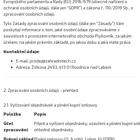
Evropského parlamentu a Rady (EU) 2016/679 (obecné nařízení o
ochraně osobních údajů, dále jen "GDPR") a zákona č. 110/2019 Sb., o
zpracování osobních údajů.
Tyto Zásady zpracování osobních údajů (dále jen "Zásady") Vám
poskytují informace o tom, jaké osobní údaje zpracováváme v
souvislosti s provozem internetového obchodu Plyšovník, za jakým
účelem, na jakém právním základě, po jakou dobu a jaká máte práva.
Kontaktní údaje
:
E-mail: prodej@zahradnitech.cz
Adresa: Žižkova 2493, 413 01 Roudnice nad Labem
2. Zpracování osobních údajů - přehled
2.1. Vyřizování objednávek a plnění kupní smlouvy
Položka
Popis
Účel
Přijetí a vyřízení objednávky, uzavření a plnění kupní s
zpracování
ohledně objednávky
Právní základ
Plnění smlouvy (čl. 6 odst. 1 písm. b) GDPR)