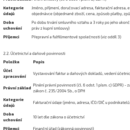
Kategorie
Jméno, příjmení, doručovací adresa, fakturační adresa, e-
údajů
objednávce (objednané zboží, cena, způsob platby, zp
Doba
Po dobu trvání smluvního vztahu a 3 roky po jeho ukonč
uchování
práv z kupní smlouvy)
Příjemci
Přepravní a fulfillmentové společnosti (viz oddíl 3)
2.2. Účetnictví a daňové povinnosti
Položka
Popis
Účel
Vystavování faktur a daňových dokladů, vedení účetnic
zpracování
Plnění právní povinnosti (čl. 6 odst. 1 písm. c) GDPR) - z
Právní základ
zákon č. 235/2004 Sb., o DPH
Kategorie
Fakturační údaje (jméno, adresa, IČO/DIČ u podnikatelů)
údajů
Doba
10 let dle zákona o účetnictví
uchování
Příjemci
Finanční úřad (zákonná povinnost)