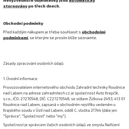
Nevyzvednuté objednávky jsou
automaticky
stornovány
po třech dnech.
Obchodní podmínky
Před každým nákupem je třeba souhlasit s
obchodními
podmínkami
, se kterými se prosím blíže seznamte.
Zásady zpracování osobních údajů
1. Úvodní informace
Provozovatelem internetového obchodu Zahradní techniky Roudnice
nad Labem na adrese zahradnitech.cz je společnost Auto Krepčík,
s.r.o., IČO: 27270548, DIČ: CZ27270548, se sídlem Žižkova 2493, 413 01
Roudnice nad Labem, zapsaná v obchodním rejstříku vedeném u
Krajského soudu v Ústí nad Labem, oddíl C, vložka 21744 (dále jen
"Správce", "Společnost" nebo "my").
Společnost je správcem Vašich osobních údajů ve smyslu Nařízení