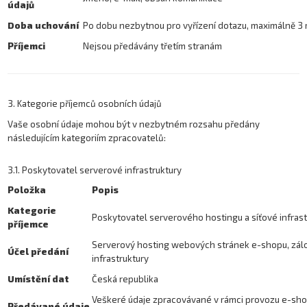
údajů
Doba uchování
Po dobu nezbytnou pro vyřízení dotazu, maximálně 3 
Příjemci
Nejsou předávány třetím stranám
3. Kategorie příjemců osobních údajů
Vaše osobní údaje mohou být v nezbytném rozsahu předány
následujícím kategoriím zpracovatelů:
3.1. Poskytovatel serverové infrastruktury
Položka
Popis
Kategorie
Poskytovatel serverového hostingu a síťové infrast
příjemce
Serverový hosting webových stránek e-shopu, záloh
Účel předání
infrastruktury
Umístění dat
Česká republika
Veškeré údaje zpracovávané v rámci provozu e-sho
Předávané údaje