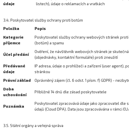
údaje
listech), údaje o reklamacích a vratkách
3.4. Poskytovatel služby ochrany proti botům
Položka
Popis
Kategorie
Poskytovatel služby ochrany webových stránek prot
příjemce
(botům) a spamu
Ověření, že návštěvník webových stránek je skutečná
Účel předání
(objednávky, kontaktní formuláře) proti zneužití
Předávané
IP adresa, údaje o prohlížeči a zařízení (user agent),
údaje
stránkou
Právní základ
Oprávněný zájem (čl. 6 odst. 1 písm. f) GDPR) - nezb
Doba
Přibližně 14 dnů dle zásad poskytovatele
uchovávání
Poskytovatel zpracovává údaje jako zpracovatel dle 
Poznámka
údajů (Cloud DPA). Data jsou zpracovávána v rámci EU
3.5. Státní orgány a veřejná správa