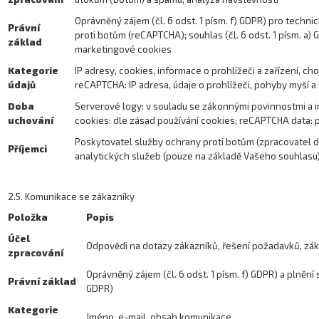
Oprávněný zájem (čl. 6 odst. 1 písm. f) GDPR) pro techn
Právní
proti botům (reCAPTCHA); souhlas (čl. 6 odst. 1 písm. a) 
základ
marketingové cookies
Kategorie
IP adresy, cookies, informace o prohlížeči a zařízení, ch
údajů
reCAPTCHA: IP adresa, údaje o prohlížeči, pohyby myší a
Doba
Serverové logy: v souladu se zákonnými povinnostmi a in
uchování
cookies: dle zásad používání cookies; reCAPTCHA data: p
Poskytovatel služby ochrany proti botům (zpracovatel 
Příjemci
analytických služeb (pouze na základě Vašeho souhlasu
2.5. Komunikace se zákazníky
Položka
Popis
Účel
Odpovědi na dotazy zákazníků, řešení požadavků, zá
zpracování
Oprávněný zájem (čl. 6 odst. 1 písm. f) GDPR) a plnění s
Právní základ
GDPR)
Kategorie
Jméno, e-mail, obsah komunikace