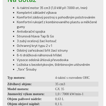
4-taktní motor 35 cm3 (1,0 kW při 7.000 ot./min)
Kompletní základní výbava
Komfortní zádový postroj s pohodlným polstrováním
Komfortní rukojeť z kombinovaného plastu a měkčené
gumy
Antivibrační spojka
Strunová hlava Tap & Go
3 zubý ocelový žací kotouč
Ochranný kryt typu 2 v 1
Odolný zařezávací břit žací struny
6-ti drážková náhonová hřídel
Vysoce odolná úhlová převodovka
Ložiska s bezdotykovým, štěrbinovým utěsněním
„Torx“ Šrouby
Typ motoru:
4-taktní s rozvodem OHC
Zdvihový objem:
35 cm3
Model motoru:
GX 35
Jmenovitý výkon motoru:
1,0 / 7000 kW/min-1
Objem palivové nádrže:
0,63 L
Objem olejové náplně:
0,1 L