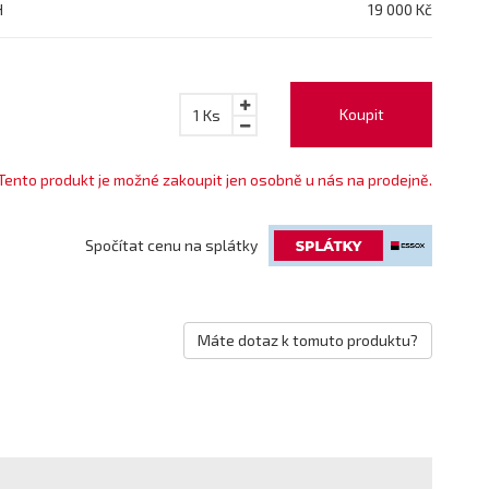
H
19 000 Kč
Koupit
1
Ks
Tento produkt je možné zakoupit jen osobně u nás na prodejně.
Spočítat cenu na splátky
Máte dotaz k tomuto produktu?