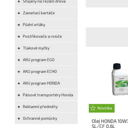
Stojany na řezání dřeva
Zametací kartáče
Půdní vrtáky
Postřikovače a rosiče
Tlakové myčky
AKU program EGO
AKU program ECHO
AKU program HONDA
Pásové transportéry Honda
Reklamní předměty
Ochranné pomůcky
Olej HONDA 10W
SL/CF 0,6L