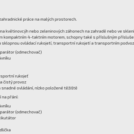
 zahradnické práce na malých prostorech.
na květinovcýh nebo zeleninových záhonech na zahradě nebo ve skleníku
 kompaktním 4-taktním motorem, schopny také s příslušným příslušens
 sklopnou ovládací rukojetí, transportní rukojetí a transportním podvo
eparátor (odmechovač)
ávníku
nsportní rukojeť
 a čistý provoz
 a snadné ovládání, nízko položené těžiště
 na přání:
ávníku
eparátor (odmechovač)
tikutátor
dlička