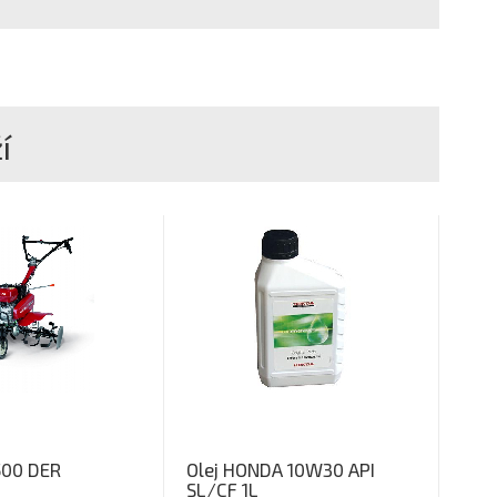
í
500 DER
Olej HONDA 10W30 API
SL/CF 1L