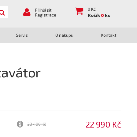
0
Kč
Přihlásit
Registrace
Košík
0
ks
Servis
O nákupu
Kontakt
tavátor
22 990 Kč
23 490 Kč