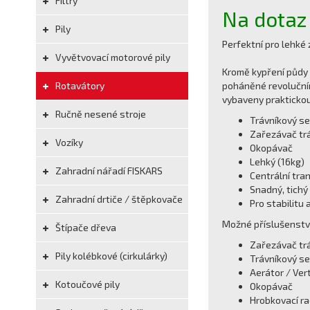
Filtry
Na dotaz
Pily
Perfektní pro lehké
Vyvětvovací motorové pily
Kromě kypření půdy 
Rotavátory
poháněné revolučním
vybaveny praktickou
Ručně nesené stroje
Trávníkový s
Zařezávač tr
Vozíky
Okopávač
Lehký (16kg)
Zahradní nářadí FISKARS
Centrální tra
Snadný, tichý
Zahradní drtiče / štěpkovače
Pro stabilitu
Možné příslušenství
Štípače dřeva
Zařezávač tr
Pily kolébkové (cirkulárky)
Trávníkový s
Aerátor / Ver
Kotoučové pily
Okopávač
Hrobkovací ra