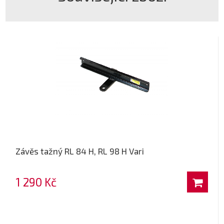
Závěs tažný RL 84 H, RL 98 H Vari
1 290 Kč