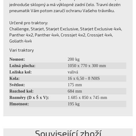
jednoduše sklopný a má výklopné zadní čelo. Travní dezén
pneumatik Vám potom zaručí ochranu Vašeho trávníku.
Určené pro traktory:
Challenge, Starjet, Starjet Exclusive, Starjet Exclusive 4x4,
Panther 4x2, Panther 4x4, Crossjet 4x2, Crossjet 4x4,
Goliath 4x4
Vari traktory
Nosnost:
200 kg
Ložná plocha:
1050 x 770 x 300 mm
Ložiska kol:
valivá
Kola:
16 x 6,50 - 8 NHS
Světlost:
175 mm
Rozchod kol:
684 mm
Rozměry (D x Š x V):
1.685 x 850 x 745 mm
Hmotnost:
195 kg
Související zboží