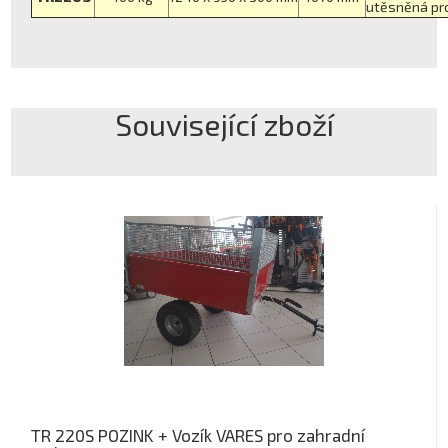
utěsněná pro
Související zboží
TR 220S POZINK + Vozík VARES pro zahradní