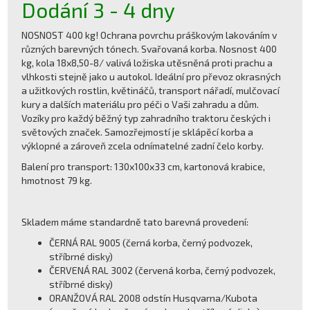
Dodání 3 - 4 dny
NOSNOST 400 kg! Ochrana povrchu práškovým lakováním v
různých barevných tónech. Svařovaná korba. Nosnost 400
kg, kola 18x8,50-8/ valivá ložiska utěsněná proti prachu a
vlhkosti stejně jako u autokol. Ideální pro převoz okrasných
a užitkových rostlin, květináčů, transport nářadí, mulčovací
kury a dalších materiálu pro péči o Vaši zahradu a dům.
Vozíky pro každý běžný typ zahradního traktoru českých i
světových značek. Samozřejmostí je sklápěcí korba a
výklopné a zároveň zcela odnímatelné zadní čelo korby.
Balení pro transport: 130x100x33 cm, kartonová krabice,
hmotnost 79 kg.
Skladem máme standardně tato barevná provedení:
ČERNÁ RAL 9005 (černá korba, černý podvozek,
stříbrné disky)
ČERVENÁ RAL 3002 (červená korba, černý podvozek,
stříbrné disky)
ORANŽOVÁ RAL 2008 odstín Husqvarna/Kubota