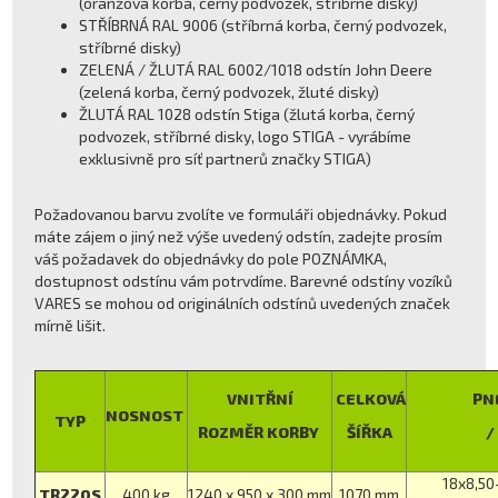
(oranžová korba, černý podvozek, stříbrné disky)
STŘÍBRNÁ RAL 9006 (stříbrná korba, černý podvozek,
stříbrné disky)
ZELENÁ / ŽLUTÁ RAL 6002/1018 odstín John Deere
(zelená korba, černý podvozek, žluté disky)
ŽLUTÁ RAL 1028 odstín Stiga (žlutá korba, černý
podvozek, stříbrné disky, logo STIGA - vyrábíme
exklusivně pro síť partnerů značky STIGA)
Požadovanou barvu zvolíte ve formuláři objednávky. Pokud
máte zájem o jiný než výše uvedený odstín, zadejte prosím
váš požadavek do objednávky do pole POZNÁMKA,
dostupnost odstínu vám potrvdíme. Barevné odstíny vozíků
VARES se mohou od originálních odstínů uvedených značek
mírně lišit.
VNITŘNÍ
CELKOVÁ
PN
NOSNOST
TYP
ROZMĚR KORBY
ŠÍŘKA
/
18x8,50-
TR220S
400 kg
1240 x 950 x 300 mm
1070 mm