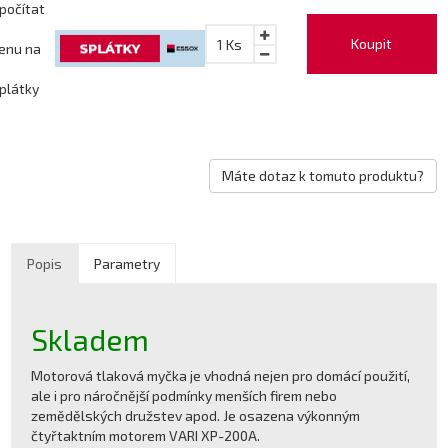
počítat
Koupit
1
Ks
enu na
plátky
Máte dotaz k tomuto produktu?
Popis
Parametry
Skladem
Motorová tlaková myčka je vhodná nejen pro domácí použití,
ale i pro náročnější podmínky menších firem nebo
zemědělských družstev apod. Je osazena výkonným
čtyřtaktním motorem VARI XP-200A.