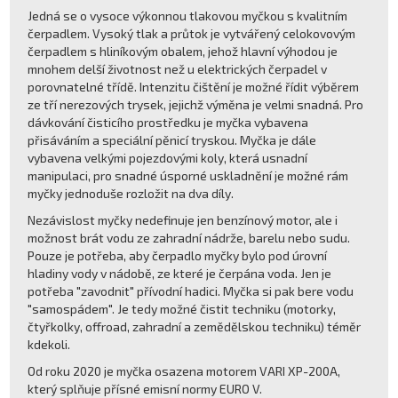
Jedná se o vysoce výkonnou tlakovou myčkou s kvalitním
čerpadlem. Vysoký tlak a průtok je vytvářený celokovovým
čerpadlem s hliníkovým obalem, jehož hlavní výhodou je
mnohem delší životnost než u elektrických čerpadel v
porovnatelné třídě. Intenzitu čištění je možné řídit výběrem
ze tří nerezových trysek, jejichž výměna je velmi snadná. Pro
dávkování čisticího prostředku je myčka vybavena
přisáváním a speciální pěnicí tryskou. Myčka je dále
vybavena velkými pojezdovými koly, která usnadní
manipulaci, pro snadné úsporné uskladnění je možné rám
myčky jednoduše rozložit na dva díly.
Nezávislost myčky nedefinuje jen benzínový motor, ale i
možnost brát vodu ze zahradní nádrže, barelu nebo sudu.
Pouze je potřeba, aby čerpadlo myčky bylo pod úrovní
hladiny vody v nádobě, ze které je čerpána voda. Jen je
potřeba "zavodnit" přívodní hadici. Myčka si pak bere vodu
"samospádem". Je tedy možné čistit techniku (motorky,
čtyřkolky, offroad, zahradní a zemědělskou techniku) téměr
kdekoli.
Od roku 2020 je myčka osazena motorem VARI XP-200A,
který splňuje přísné emisní normy EURO V.