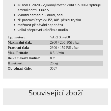
INOVACE 2020 - výkonný motor VARI XP-200A splňuje
emisní normu Euro 5
kvalitní čerpadlo – dural, ocel
tři pracovní trysky: 15°, 40°, pěnicí tryska
možnost přisávání saponátu
velká přepravní kolečka a madlo
Typ motoru:
VARI XP-200
Maximální tlak:
2900 / 200 PSI / bar
Pracovní tlak:
2300 / 159 PSI / bar
Max. Průtok:
8,5 l/min.
Délka tlakové hadice:
8 m
Hmotnost:
26 kg
Objednací číslo:
3687
Související zboží