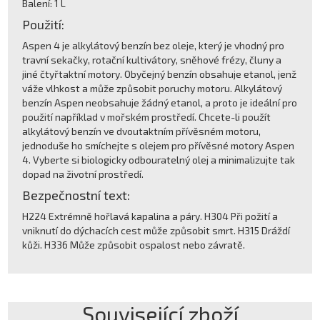
Balení: 1 L
Použití:
Aspen 4 je alkylátový benzín bez oleje, který je vhodný pro
travní sekačky, rotační kultivátory, sněhové frézy, čluny a
jiné čtyřtaktní motory. Obyčejný benzín obsahuje etanol, jenž
váže vlhkost a může způsobit poruchy motoru. Alkylátový
benzín Aspen neobsahuje žádný etanol, a proto je ideální pro
použití například v mořském prostředí. Chcete-li použít
alkylátový benzín ve dvoutaktním přívěsném motoru,
jednoduše ho smíchejte s olejem pro přívěsné motory Aspen
4. Vyberte si biologicky odbouratelný olej a minimalizujte tak
dopad na životní prostředí.
Bezpečnostní text:
H224 Extrémně hořlavá kapalina a páry. H304 Při požití a
vniknutí do dýchacích cest může způsobit smrt. H315 Dráždí
kůži. H336 Může způsobit ospalost nebo závratě.
Související zboží