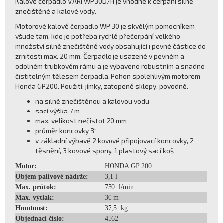
Kalové čerpadlo VARI WP30D/H je vhodné k čerpání silně
znečištěné a kalové vody.
Motorové kalové čerpadlo WP 30 je skvělým pomocníkem
všude tam, kde je potřeba rychlé přečerpání velkého
množství silně znečištěné vody obsahující i pevné částice do
zrnitosti max. 20 mm. Čerpadlo je usazené v pevném a
odolném trubkovém rámu a je vybaveno robustním a snadno
čistitelným tělesem čerpadla. Pohon spolehlivým motorem
Honda GP200. Použití: jímky, zatopené sklepy, povodně.
na silně znečištěnou a kalovou vodu
sací výška 7 m
max. velikost nečistot 20 mm
průměr koncovky 3“
v základní výbavě 2 kovové připojovací koncovky, 2
těsnění, 3 kovové spony, 1 plastový sací koš
Motor:
HONDA GP 200
Objem palivové nádrže:
3,1 l
Max. průtok:
750 l/min.
Max. výtlak:
30 m
Hmotnost:
37,5 kg
Objednací číslo:
4562