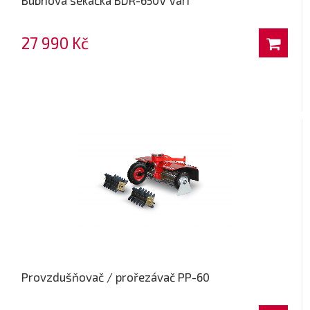
Bubnová sekačka BDR-650V Vari
27 990 Kč
Provzdušňovač / prořezávač PP-60