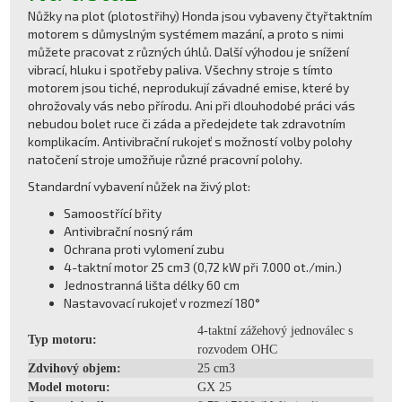
Nůžky na plot (plotostřihy) Honda jsou vybaveny čtyřtaktním
motorem s důmyslným systémem mazání, a proto s nimi
můžete pracovat z různých úhlů. Další výhodou je snížení
vibrací, hluku i spotřeby paliva. Všechny stroje s tímto
motorem jsou tiché, neprodukují závadné emise, které by
ohrožovaly vás nebo přírodu. Ani při dlouhodobé práci vás
nebudou bolet ruce či záda a předejdete tak zdravotním
komplikacím. Antivibrační rukojeť s možností volby polohy
natočení stroje umožňuje různé pracovní polohy.
Standardní vybavení nůžek na živý plot:
Samoostřící břity
Antivibrační nosný rám
Ochrana proti vylomení zubu
4-taktní motor 25 cm3 (0,72 kW při 7.000 ot./min.)
Jednostranná lišta délky 60 cm
Nastavovací rukojeť v rozmezí 180°
4-taktní zážehový jednoválec s
Typ motoru:
rozvodem OHC
Zdvihový objem:
25 cm3
Model motoru:
GX 25