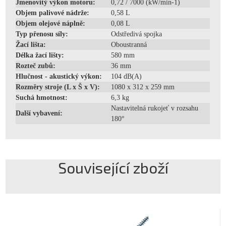
Jmenovitý výkon motoru:
0,72 / 7000 (kW/min-1)
Objem palivové nádrže:
0,58 L
Objem olejové náplně:
0,08 L
Typ přenosu síly:
Odstředivá spojka
Žací lišta:
Oboustranná
Délka žací lišty:
580 mm
Rozteč zubů:
36 mm
Hlučnost - akustický výkon:
104 dB(A)
Rozměry stroje (L x Š x V):
1080 x 312 x 259 mm
Suchá hmotnost:
6,3 kg
Nastavitelná rukojeť v rozsahu
Další vybavení:
180°
Související zboží