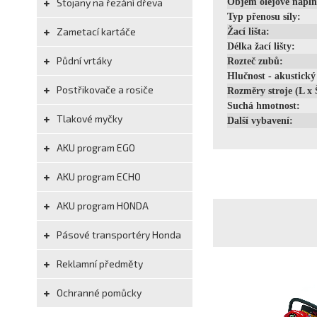
Stojany na řezání dřeva
Objem olejové nápln
Typ přenosu síly:
Zametací kartáče
Žací lišta:
Délka žací lišty:
Půdní vrtáky
Rozteč zubů:
Hlučnost - akustický
Postřikovače a rosiče
Rozměry stroje (L x 
Suchá hmotnost:
Tlakové myčky
Další vybavení:
AKU program EGO
AKU program ECHO
AKU program HONDA
Pásové transportéry Honda
Reklamní předměty
Ochranné pomůcky