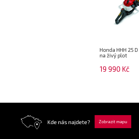
Honda HHH 25 D
na živý plot
19 990 Kč
Kde nás najdete?
Zobrazit mapu