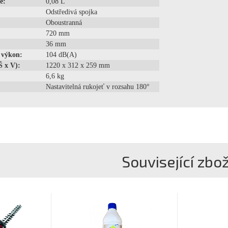
ě:
0,08 L
Odstředivá spojka
Oboustranná
720 mm
36 mm
 výkon:
104 dB(A)
Š x V):
1220 x 312 x 259 mm
6,6 kg
Nastavitelná rukojeť v rozsahu 180°
Související zbož