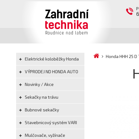
P
Honda HHH 25 D 7
Elektrické koloběžky Honda
H
VÝPRODEJ ND HONDA AUTO
Novinky / Akce
Sekačky na trávu
Bubnové sekačky
Stavebnicový systém VARI
Mulčovače, vyžínače