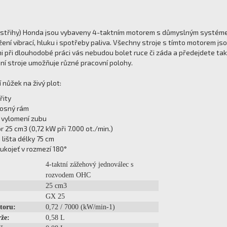
ostřihy) Honda jsou vybaveny 4-taktním motorem s důmyslným systémem
žení vibrací, hluku i spotřeby paliva. Všechny stroje s tímto motorem j
ni při dlouhodobé práci vás nebudou bolet ruce či záda a předejdete tak
ní stroje umožňuje různé pracovní polohy.
 nůžek na živý plot:
řity
nosný rám
 vylomení zubu
 25 cm3 (0,72 kW při 7.000 ot./min.)
lišta délky 75 cm
ukojeť v rozmezí 180°
4-taktní zážehový jednoválec s
rozvodem OHC
25 cm3
GX 25
toru:
0,72 / 7000 (kW/min-1)
že:
0,58 L