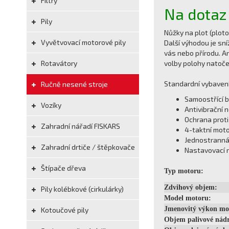
Filtry
Na dotaz
Pily
Nůžky na plot (plot
Vyvětvovací motorové pily
Další výhodou je sní
vás nebo přírodu. A
Rotavátory
volby polohy natoče
Standardní vybavení
Ručně nesené stroje
Samoostřící b
Vozíky
Antivibrační 
Ochrana proti
Zahradní nářadí FISKARS
4-taktní motor
Jednostranná 
Zahradní drtiče / štěpkovače
Nastavovací r
Štípače dřeva
Typ motoru:
Zdvihový objem:
Pily kolébkové (cirkulárky)
Model motoru:
Jmenovitý výkon mo
Kotoučové pily
Objem palivové nádr