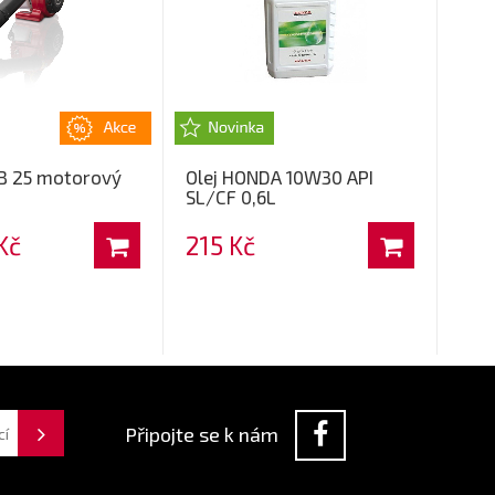
B 25 motorový
Olej HONDA 10W30 API
SL/CF 0,6L
Kč
215 Kč
Připojte se k nám