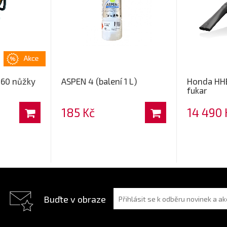
 60 nůžky
ASPEN 4 (balení 1 L)
Honda HH
fukar
185 Kč
14 490 
Buďte v obraze