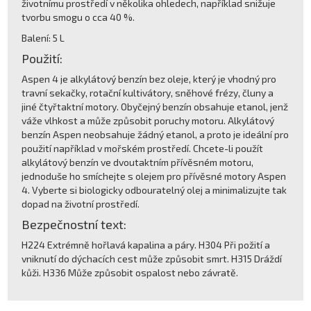
životnímu prostředí v několika ohledech, například snižuje
tvorbu smogu o cca 40 %.
Balení: 5 L
Použití:
Aspen 4 je alkylátový benzín bez oleje, který je vhodný pro
travní sekačky, rotační kultivátory, sněhové frézy, čluny a
jiné čtyřtaktní motory. Obyčejný benzín obsahuje etanol, jenž
váže vlhkost a může způsobit poruchy motoru. Alkylátový
benzín Aspen neobsahuje žádný etanol, a proto je ideální pro
použití například v mořském prostředí. Chcete-li použít
alkylátový benzín ve dvoutaktním přívěsném motoru,
jednoduše ho smíchejte s olejem pro přívěsné motory Aspen
4. Vyberte si biologicky odbouratelný olej a minimalizujte tak
dopad na životní prostředí.
Bezpečnostní text:
H224 Extrémně hořlavá kapalina a páry. H304 Při požití a
vniknutí do dýchacích cest může způsobit smrt. H315 Dráždí
kůži. H336 Může způsobit ospalost nebo závratě.