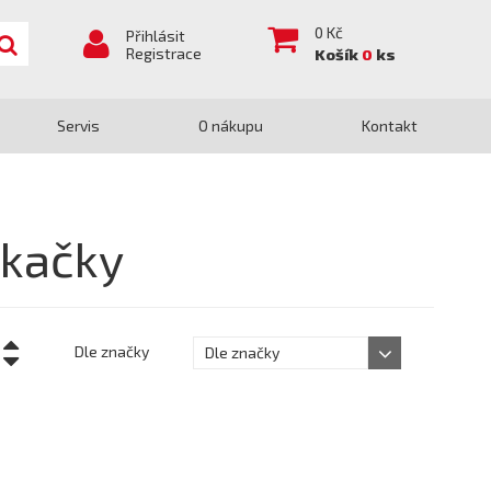
0
Kč
Přihlásit
Registrace
Košík
0
ks
Servis
O nákupu
Kontakt
ekačky
Dle značky
Dle značky