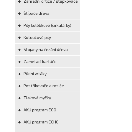
Zahradní drtiče / štěpkovače
Štípače dřeva
Pily kolébkové (cirkulárky)
Kotoučové pily
Stojany na řezání dřeva
Zametací kartáče
Půdní vrtáky
Postřikovače a rosiče
Tlakové myčky
AKU program EGO
AKU program ECHO