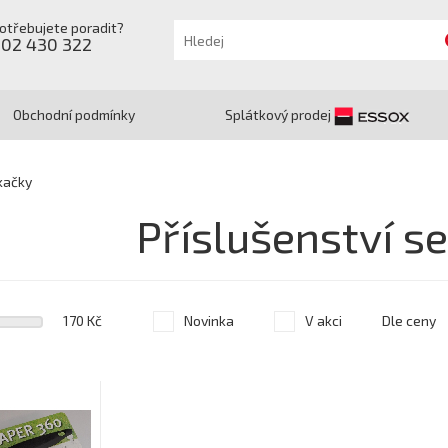
otřebujete poradit?
602 430 322
Obchodní podmínky
Splátkový prodej
kačky
Příslušenství s
170 Kč
Novinka
V akci
Dle ceny