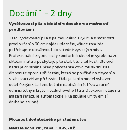
Dodání 1 - 2 dny
Vyvětvovací pila s ideálním dosahem a možností
prodloužení
Tato vyvětvovací pila s pevnou délkou 2,4 m a s možností
prodloužení o 90 cm najde uplatnění, všude tam kde
potřebujete dosáhnout do středně vysokých míst.
Profesionální ergonomicky komfortní rukojeť je vyrobena ze
sklolaminátu a poskytuje pile stabilitu a lehkost. Olejová
nádrž je chráněna před poškozením kovovou skříní. Pila
disponuje oporou při řezání, která se používá na chycení a
stabilizaci větve při řezání. Dále je tento model vybaven
odlehčeným startem, bočním napínáním řetězu a ručně
odnímatelným krytem vzduchového filtru. Dávkování oleje na
mazání řetězu je automatické. Pila splňuje limity emisí
druhého stupně.
Možnost dodatečného příslušenství:
Nástavec 90cm, cena: 1 995,- Kč