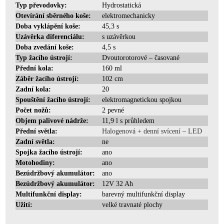
Typ převodovky:
Hydrostatická
Otevírání sběrného koše:
elektromechanicky
Doba vyklápění koše:
45,3 s
Uzávěrka diferenciálu:
s uzávěrkou
Doba zvedání koše:
4,5 s
Typ žacího ústrojí:
Dvoutorotorové – časované
Přední kola:
160 ml
Záběr žacího ústrojí:
102 cm
Zadní kola:
20
Spouštění žacího ústrojí:
elektromagnetickou spojkou
Počet nožů:
2 pevné
Objem palivové nádrže:
11,9 l s průhledem
Přední světla:
Halogenová + denní svícení – LED
Zadní světla:
ne
Spojka žacího ústrojí:
ano
Motohodiny:
ano
Bezúdržbový akumulátor:
ano
Bezúdržbový akumulátor:
12V 32 Ah
Multifunkční display:
barevný multifunkční display
Užití:
velké travnaté plochy