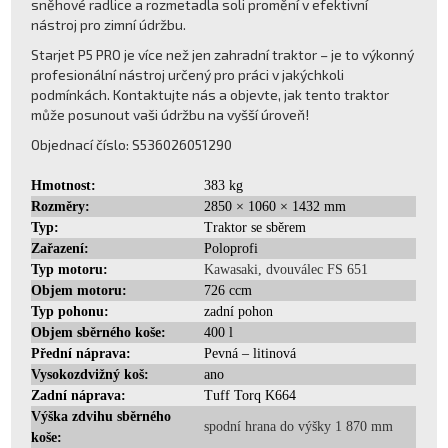
sněhové radlice a rozmetadla soli promění v efektivní
nástroj pro zimní údržbu.
Starjet P5 PRO je více než jen zahradní traktor – je to výkonný
profesionální nástroj určený pro práci v jakýchkoli
podmínkách. Kontaktujte nás a objevte, jak tento traktor
může posunout vaši údržbu na vyšší úroveň!
Objednací číslo: S536026051290
Hmotnost:
383 kg
Rozměry:
2850 × 1060 × 1432 mm
Typ:
Traktor se sběrem
Zařazení:
Poloprofi
Typ motoru:
Kawasaki, dvouválec FS 651
Objem motoru:
726 ccm
Typ pohonu:
zadní pohon
Objem sběrného koše:
400 l
Přední náprava:
Pevná – litinová
Vysokozdvižný koš:
ano
Zadní náprava:
Tuff Torq K664
Výška zdvihu sběrného
spodní hrana do výšky 1 870 mm
koše: