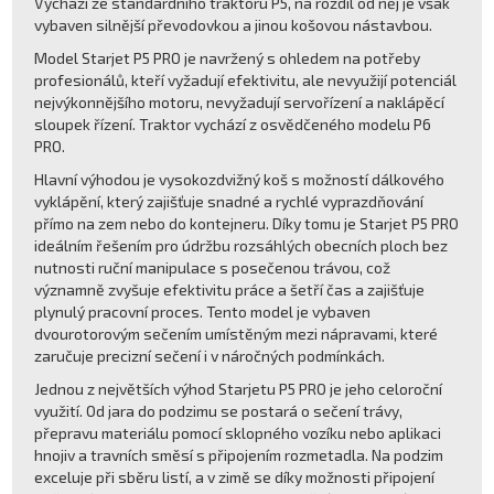
Vychází ze standardního traktoru P5, na rozdíl od něj je však
vybaven silnější převodovkou a jinou košovou nástavbou.
Model Starjet P5 PRO je navržený s ohledem na potřeby
profesionálů, kteří vyžadují efektivitu, ale nevyužijí potenciál
nejvýkonnějšího motoru, nevyžadují servořízení a naklápěcí
sloupek řízení. Traktor vychází z osvědčeného modelu P6
PRO.
Hlavní výhodou je vysokozdvižný koš s možností dálkového
vyklápění, který zajišťuje snadné a rychlé vyprazdňování
přímo na zem nebo do kontejneru. Díky tomu je Starjet P5 PRO
ideálním řešením pro údržbu rozsáhlých obecních ploch bez
nutnosti ruční manipulace s posečenou trávou, což
významně zvyšuje efektivitu práce a šetří čas a zajišťuje
plynulý pracovní proces. Tento model je vybaven
dvourotorovým sečením umístěným mezi nápravami, které
zaručuje precizní sečení i v náročných podmínkách.
Jednou z největších výhod Starjetu P5 PRO je jeho celoroční
využití. Od jara do podzimu se postará o sečení trávy,
přepravu materiálu pomocí sklopného vozíku nebo aplikaci
hnojiv a travních směsí s připojením rozmetadla. Na podzim
exceluje při sběru listí, a v zimě se díky možnosti připojení