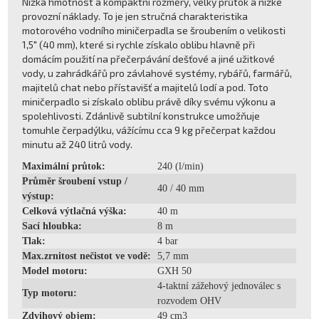
Nízká hmotnost a kompaktní rozměry, velký průtok a nízké
provozní náklady. To je jen stručná charakteristika
motorového vodního miničerpadla se šroubením o velikosti
1,5" (40 mm), které si rychle získalo oblibu hlavně při
domácím použití na přečerpávání dešťové a jiné užitkové
vody, u zahrádkářů pro závlahové systémy, rybářů, farmářů,
majitelů chat nebo přístavišť a majitelů lodí a pod. Toto
miničerpadlo si získalo oblibu právě díky svému výkonu a
spolehlivosti. Zdánlivě subtilní konstrukce umožňuje
tomuhle čerpadýlku, vážícímu cca 9 kg přečerpat každou
minutu až 240 litrů vody.
Maximální průtok:
240 (l/min)
Průměr šroubení vstup /
40 / 40 mm
výstup:
Celková výtlačná výška:
40 m
Sací hloubka:
8 m
Tlak:
4 bar
Max.zrnitost nečistot ve vodě:
5,7 mm
Model motoru:
GXH 50
4-taktní zážehový jednoválec s
Typ motoru:
rozvodem OHV
Zdvihový objem:
49 cm3