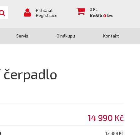
0
Kč
Přihlásit
Registrace
Košík
0
ks
Servis
O nákupu
Kontakt
 čerpadlo
14 990 Kč
H
12 388 Kč