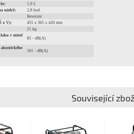
že:
1,9 L
na nádrž:
2,8 hod.
Reverzní
Š x V):
455 x 365 x 420 mm
21 kg
laku v místě
85 - dB(A)
 akustického
101 - dB(A)
Související zbož