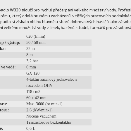
adlo WB20 slouží pro rychlé přečerpání velkého množství vody. Profesi
ámu, který odolá hrubému zacházení i v těžkých pracovních podmínkác
adlo si získalo oblibu hlavně u sborů dobrovolných hasičů jako zásob
í velkého množství vody z jímek, bazénů, studní, farmářů pro zásobo
620 (l/min)
up / výstup:
50 / 50 mm
ška:
32 m
8 m
3,2 bar
 ve vodě:
6 mm
GX 120
4-taktní zážehový jednoválec s
rozvodem OHV
118 cm3
60 x 42 mm
oru:
Max. 3600 (ot.min-1)
toru:
2,6 (kW/min-1)
Nucené vzduchem
Tranzistorové bezkontaktní
ě:
0,6 L