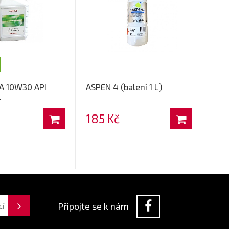
A 10W30 API
ASPEN 4 (balení 1 L)
L
185 Kč
Připojte se k nám