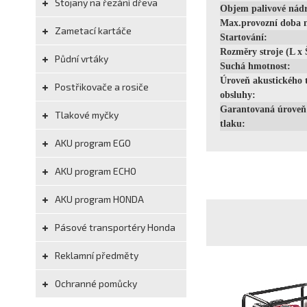
Stojany na řezání dřeva
Objem palivové nádr
Max.provozní doba 
Zametací kartáče
Startování:
Rozměry stroje (L x 
Půdní vrtáky
Suchá hmotnost:
Úroveň akustického t
Postřikovače a rosiče
obsluhy:
Garantovaná úroveň
Tlakové myčky
tlaku:
AKU program EGO
AKU program ECHO
AKU program HONDA
Pásové transportéry Honda
Reklamní předměty
Ochranné pomůcky