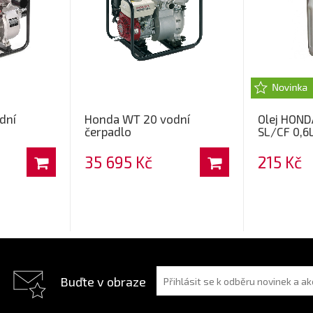
dní
Honda WT 20 vodní
Olej HOND
čerpadlo
SL/CF 0,6
35 695 Kč
215 Kč
Buďte v obraze