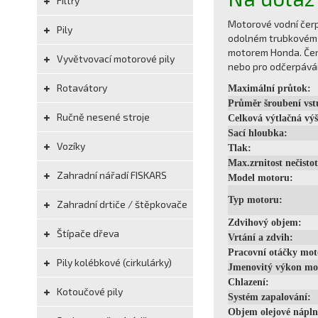
Filtry
Motorové vodní čerp
Pily
odolném trubkovém r
motorem Honda. Čerp
Vyvětvovací motorové pily
nebo pro odčerpáván
Rotavátory
Maximální průtok:
Průměr šroubení vst
Ručně nesené stroje
Celková výtlačná vý
Sací hloubka:
Vozíky
Tlak:
Max.zrnitost nečistot
Zahradní nářadí FISKARS
Model motoru:
Typ motoru:
Zahradní drtiče / štěpkovače
Zdvihový objem:
Štípače dřeva
Vrtání a zdvih:
Pracovní otáčky mot
Pily kolébkové (cirkulárky)
Jmenovitý výkon mo
Chlazení:
Kotoučové pily
Systém zapalování:
Objem olejové nápln