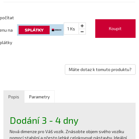
počítat
Koupit
1
Ks
enu na
plátky
Máte dotaz k tomuto produktu?
Popis
Parametry
Dodání 3 - 4 dny
Nová dimenze pro Váš vozík. Znásobte objem svého vozíku
pomocí stabilní a přesto lehké celokovové nástavby. Ideální