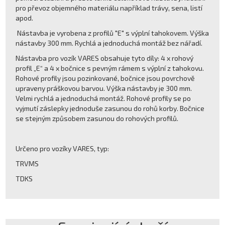
pro převoz objemného materiálu například trávy, sena, listí
apod.
Nástavba je vyrobena z profilů "E" s výplní tahokovem. Výška
nástavby 300 mm. Rychlá a jednoduchá montáž bez nářadí.
Nástavba pro vozík VARES obsahuje tyto díly: 4 x rohový
profil „E“ a 4 x bočnice s pevným rámem s výplní z tahokovu.
Rohové profily jsou pozinkované, bočnice jsou povrchově
upraveny práškovou barvou. Výška nástavby je 300 mm.
Velmi rychlá a jednoduchá montáž. Rohové profily se po
vyjmutí záslepky jednoduše zasunou do rohů korby. Bočnice
se stejným způsobem zasunou do rohových profilů.
Určeno pro vozíky VARES, typ:
TRVMS
TDKS