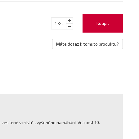
Koupit
1
Ks
Máte dotaz k tomuto produktu?
u zesílené v místě zvýšeného namáhání. Velikost 10.