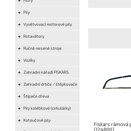
Filtry
Pily
Vyvětvovací motorové pily
Rotavátory
Ručně nesené stroje
Vozíky
Zahradní nářadí FISKARS
Zahradní drtiče / štěpkovače
Štípače dřeva
Pily kolébkové (cirkulárky)
Kotoučové pily
Fiskars rámová p
(124800)