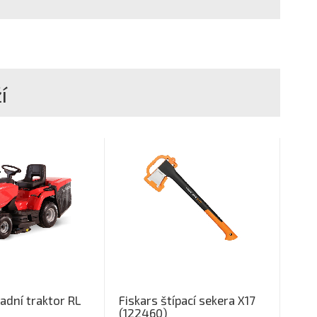
í
adní traktor RL
Fiskars štípací sekera X17
(122460)