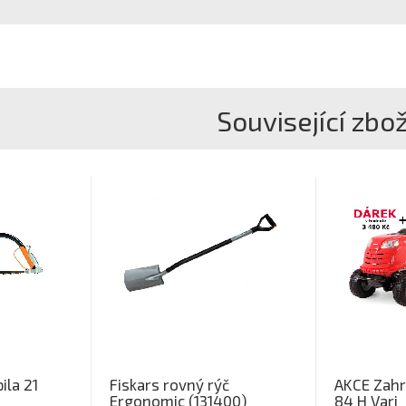
Související zbož
ila 21
Fiskars rovný rýč
AKCE Zahr
Ergonomic (131400)
84 H Vari