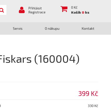
0
Kč
Přihlásit
Registrace
Košík
0
ks
Servis
O nákupu
Kontakt
Fiskars (160004)
399 Kč
H
330 Kč