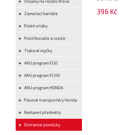
Stojany na řezání dřeva
396 Kč
Zametací kartáče
Půdní vrtáky
Postřikovače a rosiče
Tlakové myčky
AKU program EGO
AKU program ECHO
AKU program HONDA
Pásové transportéry Honda
Reklamní předměty
Ochranné pomůcky