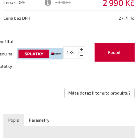
2 990 Kč
Cena s DPH
3 190 Kč
Cena bez DPH
2 471 Kč
počítat
Koupit
1
Ks
enu na
plátky
Máte dotaz k tomuto produktu?
Popis
Parametry