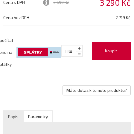
3 290 Kč
Cena s DPH
3 690 Kč
Cena bez DPH
2 719 Kč
počítat
Koupit
1
Ks
enu na
plátky
Máte dotaz k tomuto produktu?
Popis
Parametry