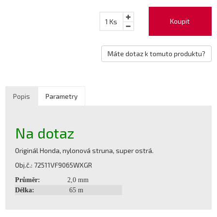
Koupit
1
Ks
Máte dotaz k tomuto produktu?
Popis
Parametry
Na dotaz
Originál Honda, nylonová struna, super ostrá.
Obj.č.: 72511VF9065WXGR
Průměr:
2,0 mm
Délka:
65 m