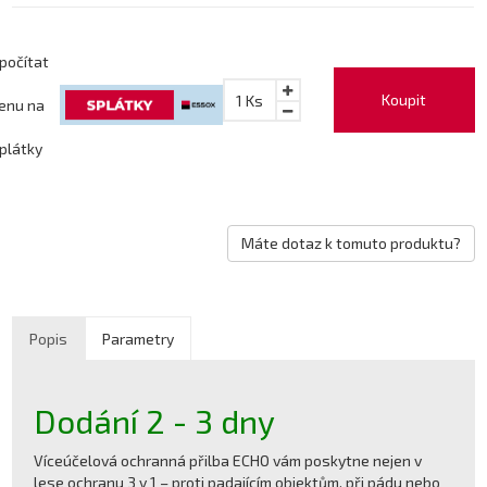
počítat
Koupit
1
Ks
enu na
plátky
Máte dotaz k tomuto produktu?
Popis
Parametry
Dodání 2 - 3 dny
Víceúčelová ochranná přilba ECHO vám poskytne nejen v
lese ochranu 3 v 1 – proti padajícím objektům, při pádu nebo