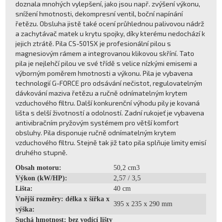
doznala mnohých vylepšení, jako jsou např. zvýšení výkonu,
snížení hmotnosti, dekompresní ventil, boční napínání
řetězu. Obsluha jistě také ocení průhlednou palivovou nádrž
a zachytávač matek u krytu spojky, díky kterému nedochází k
jejich ztrátě. Pila CS-501SX je profesionální pilou s
magnesiovým rámem a integrovanou klikovou skříní. Tato
pila je nejlehčí pilou ve své třídě s velice nízkými emisemi a
výborným poměrem hmotnosti a výkonu. Pila je vybavena
technologií G-FORCE pro odsávání nečistot, regulovatelným
dávkování maziva řetězu a ručně odnímatelným krytem
vzduchového filtru. Další konkurenční výhodu pily je kovaná
lišta s delší životností a odolností. Zadní rukojeť je vybavena
antivibračním pryžovým systémem pro větší komfort
obsluhy. Pila disponuje ručně odnímatelným krytem
vzduchového filtru. Stejně tak již tato pila splňuje limity emisí
druhého stupně.
Obsah motoru:
50,2 cm3
Výkon (kW/HP):
2,57 / 3,5
Lišta:
40 cm
Vnější rozměry: délka x šířka x
395 x 235 x 290 mm
výška:
Suchá hmotnost: bez vodící lišty