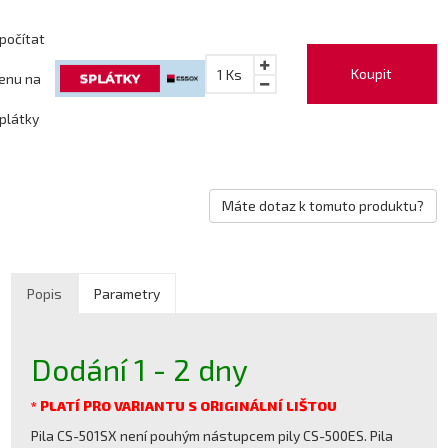
počítat
Koupit
1
Ks
enu na
plátky
Máte dotaz k tomuto produktu?
Popis
Parametry
Dodání 1 - 2 dny
* PLATÍ PRO VARIANTU S ORIGINÁLNÍ LIŠTOU
Pila CS-501SX není pouhým nástupcem pily CS-500ES. Pila