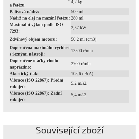
4,7 kg
a řetězu
Palivová nádrž:
500 ml
Nádrž na olej na mazání řetězu:
280 ml
Maximální výkon podle ISO
2,57 kW
7293:
Zdvihový objem motoru:
50,2 ml (cm3)
Doporučená maximální rychlost
13500 r/min
s řeznými nástroji:
Doporučené otáčky chodu
2700 r/min
naprázdno:
Akustický tlak:
103,6 dB(A)
Vibrace (ISO 22867): Přední
5,2 m/s2,
rukojeť:
Vibrace (ISO 22867): Zadní
5,4 m/s2
rukojeť:
Související zboží