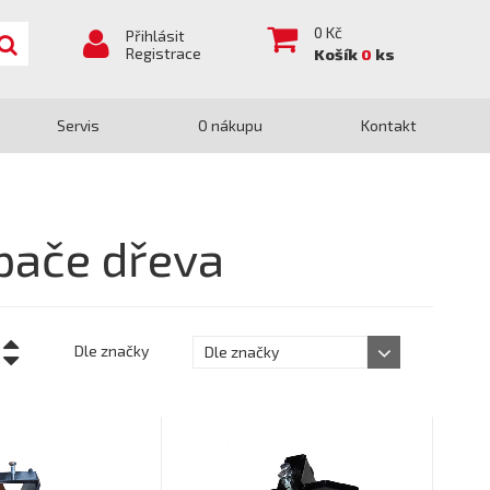
0
Kč
Přihlásit
Registrace
Košík
0
ks
Servis
O nákupu
Kontakt
ípače dřeva
Dle značky
Dle značky