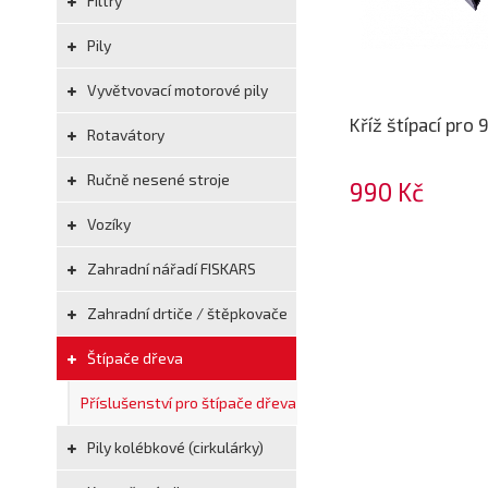
Filtry
Pily
Vyvětvovací motorové pily
Kříž štípací pro 
Rotavátory
Ručně nesené stroje
990 Kč
Vozíky
Zahradní nářadí FISKARS
Zahradní drtiče / štěpkovače
Štípače dřeva
Příslušenství pro štípače dřeva
Pily kolébkové (cirkulárky)