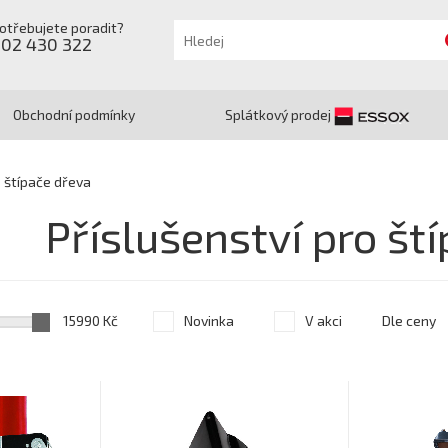
otřebujete poradit?
602 430 322
Obchodní podmínky
Splátkový prodej
o štípače dřeva
Příslušenství pro št
15990 Kč
Novinka
V akci
Dle ceny