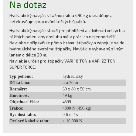
Na dotaz
Hydraulický naviják s tažnou silou 490 kg usnadňuje a
zefektivňuje zpracování težkých špalků.
Hydraulický naviják slouží pro přiblížení a zdvihnutí velkých a
těžkých polen, aby obsluha měla práci co nejjednodušší.
Naviják se připevňuje přímo k rámu štípačky a zapojuje se do
hydraulického systému štípačky. Naviják je vybavený silným
lanem o délce 20 m.
Naviják je určen pro štípačky VARI 18 TON a VARI 22 TON
SUPER FORCE.
Typ pohonu:
hydraulický
Délka lana:
cca 20 m
Rozměry:
60 x 80 x 50 cm
Hmotnost:
49 kg
Objednací číslo:
4599
Trakce:
4800 N (490 kg)
Rychlost tahu:
0,6 m / s
Ocelový kabel v tahu:
≥ 10 000 N