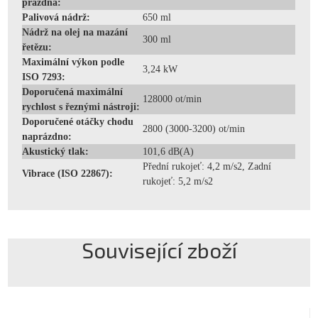
prázdná:
Palivová nádrž:
650 ml
Nádrž na olej na mazání
300 ml
řetězu:
Maximální výkon podle
3,24 kW
ISO 7293:
Doporučená maximální
128000 ot/min
rychlost s řeznými nástroji:
Doporučené otáčky chodu
2800 (3000-3200) ot/min
naprázdno:
Akustický tlak:
101,6 dB(A)
Přední rukojeť: 4,2 m/s2, Zadní
Vibrace (ISO 22867):
rukojeť: 5,2 m/s2
Související zboží