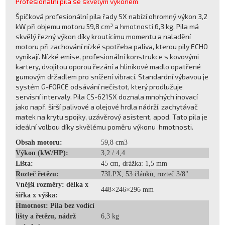
Profesionální pila se skvělým výkonem
Špičková profesionální pila řady SX nabízí ohromný výkon 3,2
kW při objemu motoru 59,8 cm³ a hmotnosti 6,3 kg. Pila má
skvělý řezný výkon díky kroutícímu momentu a naladění
motoru při zachování nízké spotřeba paliva, kterou pily ECHO
vynikají. Nízké emise, profesionální konstrukce s kovovými
kartery, dvojitou oporou řezání a hliníkové madlo opatřené
gumovým držadlem pro snížení vibrací. Standardní výbavou je
systém G-FORCE odsávání nečistot, který prodlužuje
servisní intervaly. Pila CS-621SX doznala mnohých inovací
jako např. širší palivové a olejové hrdla nádrží, zachytávač
matek na krytu spojky, uzávěrový asistent, apod. Tato pila je
ideální volbou díky skvělému poměru výkonu hmotnosti.
Obsah motoru:
59,8 cm3
Výkon (kW/HP):
3,2 / 4,4
Lišta:
45 cm, drážka: 1,5 mm
Rozteč řetězu:
73LPX, 53 článků, rozteč 3/8"
Vnější rozměry: délka x
448×246×296 mm
šířka x výška:
Hmotnost: Pila bez vodící
lišty a řetězu, nádrž
6,3 kg