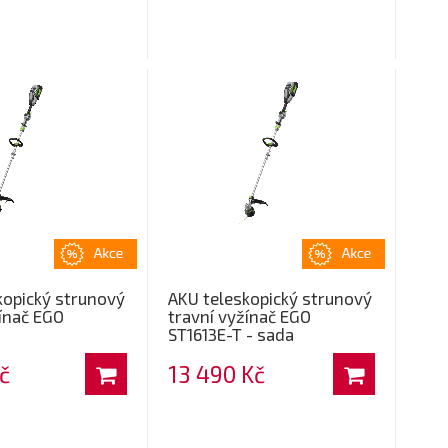
kopický strunový
AKU teleskopický strunový
ínač EGO
travní vyžínač EGO
ST1613E-T - sada
č
13 490 Kč