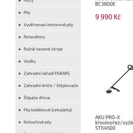
Filtry
BC3800E
Pily
9 990 Kč
Vyvětvovací motorové pily
Rotavátory
Ručně nesené stroje
Vozíky
Zahradní nářadí FISKARS
Zahradní drtiče / štěpkovače
Štípače dřeva
Pily kolébkové (cirkulárky)
AKU PRO-X
Kotoučové pily
křovinořez/vyží
STX4500