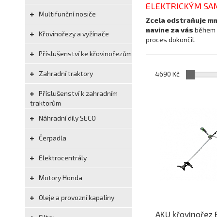
ELEKTRICKÝM SA
Multifunční nosiče
Zcela odstraňuje mn
navine za vás
během n
Křovinořezy a vyžínače
proces dokončil.
Příslušenství ke křovinořezům
Zahradní traktory
4690 Kč
Příslušenství k zahradním
traktorům
Náhradní díly SECO
Čerpadla
Elektrocentrály
Motory Honda
Oleje a provozní kapaliny
AKU křovinořez