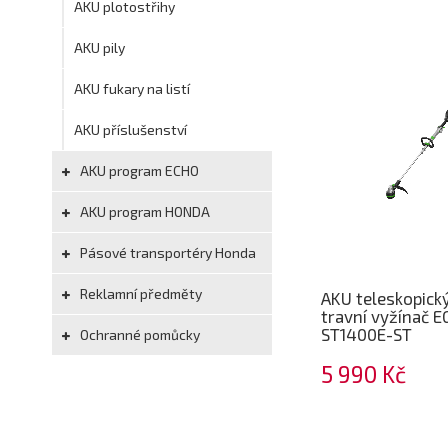
AKU plotostřihy
AKU pily
AKU fukary na listí
AKU příslušenství
AKU program ECHO
AKU program HONDA
Pásové transportéry Honda
Reklamní předměty
AKU teleskopick
travní vyžínač 
ST1400E-ST
Ochranné pomůcky
5 990 Kč