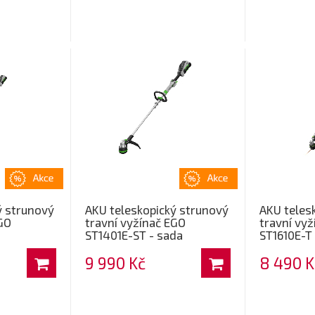
ý strunový
AKU teleskopický strunový
AKU teles
EGO
travní vyžínač EGO
travní vyž
ST1401E-ST - sada
ST1610E-T
9 990 Kč
8 490 K