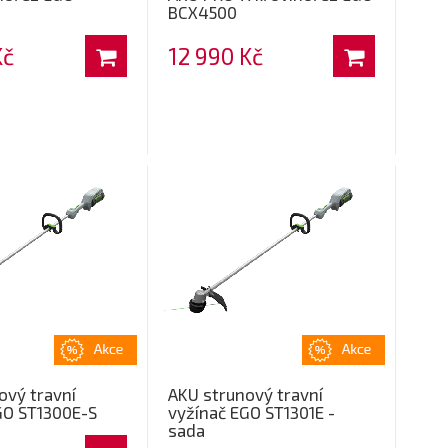
BCX4500
Kč
12 990 Kč
ový travní
AKU strunový travní
GO ST1300E-S
vyžínač EGO ST1301E -
sada