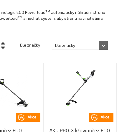
TM
hnologie EGO Powerload
automaticky náhradní strunu
TM
 Powerload
a nechat systém, aby strunu navinul sám a
Dle značky
Dle značky
nořez EGO
AKU PRO-X křovinořez EGO