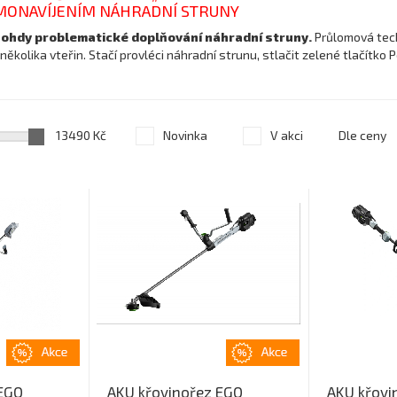
MONAVÍJENÍM NÁHRADNÍ STRUNY
ohdy problematické doplňování náhradní struny.
Průlomová tec
ěkolika vteřin. Stačí provléci náhradní strunu, stlačit zelené tlačítko
13490 Kč
Novinka
V akci
Dle ceny
 EGO
AKU křovinořez EGO
AKU křovi