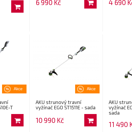
6 990 Kč
4 690 K
avní
AKU strunový travní
AKU strun
510E-T
vyžínač EGO ST1511E - sada
vyžínač EG
sada
10 990 Kč
11 490 