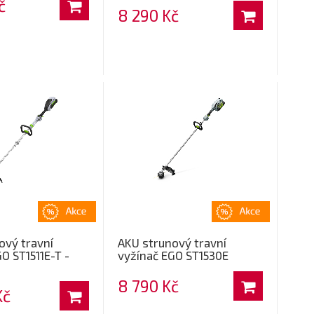
č
8 290 Kč
ový travní
AKU strunový travní
O ST1511E-T -
vyžínač EGO ST1530E
8 790 Kč
Kč