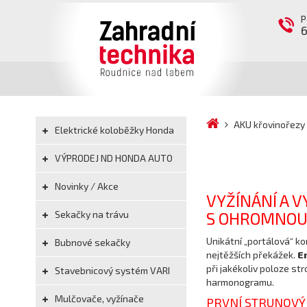
P
AKU křovinořezy 
Elektrické koloběžky Honda
VÝPRODEJ ND HONDA AUTO
Novinky / Akce
VYŽÍNÁNÍ A 
Sekačky na trávu
S OHROMNOU 
Unikátní „portálová“ k
Bubnové sekačky
nejtěžších překážek.
E
při jakékoliv poloze str
Stavebnicový systém VARI
harmonogramu.
Mulčovače, vyžínače
PRVNÍ STRUNOVÝ 