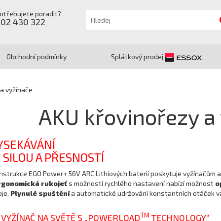
otřebujete poradit?
602 430 322
Obchodní podmínky
Splátkový prodej
a vyžínače
AKU křovinořezy a
VYSEKÁVÁNÍ
SILOU A PŘESNOSTÍ
onstrukce EGO Power+ 56V ARC Lithiových baterií poskytuje vyžínačům 
rgonomická rukojeť
s možností rychlého nastavení nabízí možnost
o
oje.
Plynulé spuštění
a automatické udržování konstantních otáček vá
TM
VYŽÍNAČ NA SVĚTĚ S „POWERLOAD
TECHNOLOGY“