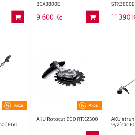
BCX3800E
STX3800E
9 600 Kč
11 390 
AKU Rotocut EGO RTX2300
AKU strun
nač EGO
vyžínač E