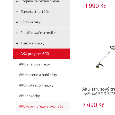
Stojany na řezání dřeva
11 990 Kč
Zametací kartáče
Půdní vrtáky
Postřikovače a rosiče
Tlakové myčky
AKU program EGO
AKU sněhové frézy
AKU baterie a nabíječky
AKU malé ruční nůžky
AKU strunový tr
vyžínač EGO ST1
AKU sekačky
7 490 Kč
AKU křovinořezy a vyžínače