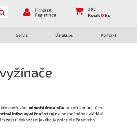
0
Kč
Přihlásit
Registrace
Košík
0
ks
Servis
O nákupu
Kontakt
 vyžínače
a křovinořezům
mimořádnou sílu
pro překonání těch
ptimálního vyvážení stroje
a bezpečného ovládání
m zajistí dokončení jakékoliv práce dle časového