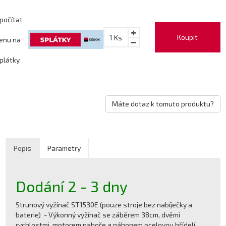
počítat
Koupit
1
Ks
enu na
plátky
Máte dotaz k tomuto produktu?
Popis
Parametry
Dodání 2 - 3 dny
Strunový vyžínač ST1530E (pouze stroje bez nabíječky a
baterie) - Výkonný vyžínač se záběrem 38cm, dvěmi
rychlostmi, motorem nahoře a náhonem ocelovou hřídelí.