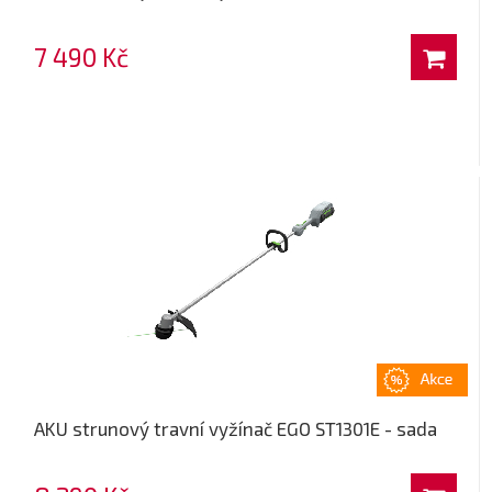
7 490 Kč
AKU strunový travní vyžínač EGO ST1301E - sada