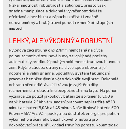
Nízká hmotnost, robustnost a solidnost, přesto však
snadná manipulace a dokonalá vyváženost dokáže
efektivně a bez hluku a zápachu začistit i značně
nerovnoměrný a hrubý travní porost i v méně přístupných
místech.
LEHKÝ, ALE VÝKONNÝ A ROBUSTNÍ
Nylonová žací struna o ∅ 2,4mm namotaná na cívce
poloautomatické strunové hlavy se v případě potřeby
automaticky prodlouží pouhým poklepem strunovou hlavou o
zem. Když je zásoba struny na cívce spotřebována, její
doplnění je velmi snadné. Spolehlivý systém tak umožní
pracovat bez přerušení a včas dokončit svoji práci. Dokonalá
ochrana před odlétávající trávou je zajištěna díky
rozměrnému a robustnímu bezpečnostnímu krytu. Na pohon
vyžínače lze použít jakoukoliv baterii ze sortimentu EGO a
např. baterie 2,5Ah vám umožní pracovat nepřetržitě až 18
minut a s baterií 5,0Ah až 45 minut. Naše lithiové baterie EGO
Power+ 56V Arc Vám poskytnou dostatek energie pro pohon
výkonného a účinného bezuhlíkového motoru pro
dokončovací práce při likvidaci travního porostu kolem zídek,