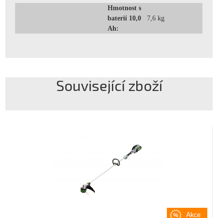
Hmotnost s
baterií 10,0
7,6 kg
Ah:
Související zboží