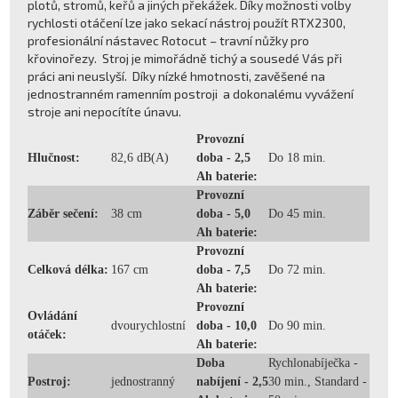
plotů, stromů, keřů a jiných překážek. Díky možnosti volby
rychlosti otáčení lze jako sekací nástroj použít RTX2300,
profesionální nástavec Rotocut – travní nůžky pro
křovinořezy. Stroj je mimořádně tichý a sousedé Vás při
práci ani neuslyší. Díky nízké hmotnosti, zavěšené na
jednostranném ramenním postroji a dokonalému vyvážení
stroje ani nepocítíte únavu.
Provozní
Hlučnost:
82,6 dB(A)
doba - 2,5
Do 18 min.
Ah baterie:
Provozní
Záběr sečení:
38 cm
doba - 5,0
Do 45 min.
Ah baterie:
Provozní
Celková délka:
167 cm
doba - 7,5
Do 72 min.
Ah baterie:
Provozní
Ovládání
dvourychlostní
doba - 10,0
Do 90 min.
otáček:
Ah baterie:
Doba
Rychlonabíječka -
Postroj:
jednostranný
nabíjení - 2,5
30 min., Standard -