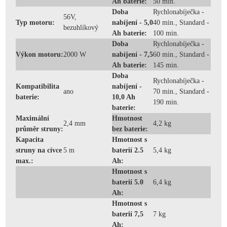
Ah baterie:
50 min.
Doba
Rychlonabíječka -
56V,
Typ motoru:
nabíjení - 5,0
40 min., Standard -
bezuhlíkový
Ah baterie:
100 min.
Doba
Rychlonabíječka -
Výkon motoru:
2000 W
nabíjení - 7,5
60 min., Standard -
Ah baterie:
145 min.
Doba
Rychlonabíječka -
Kompatibilita
nabíjení -
ano
70 min., Standard -
baterie:
10,0 Ah
190 min.
baterie:
Maximální
Hmotnost
2,4 mm
4,2 kg
průměr struny:
bez baterie:
Kapacita
Hmotnost s
struny na cívce
5 m
baterií 2.5
5,4 kg
max.:
Ah:
Hmotnost s
baterií 5.0
6,4 kg
Ah:
Hmotnost s
baterií 7,5
7 kg
Ah: