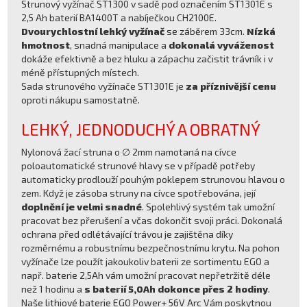
Strunový vyžínač ST1300 v sadě pod označením ST1301E s
2,5 Ah baterií BA1400T a nabíječkou CH2100E.
Dvourychlostní lehký vyžínač
se záběrem 33cm.
Nízká
hmotnost
, snadná manipulace a
dokonalá vyváženost
dokáže efektivně a bez hluku a zápachu začistit trávník i v
méně přístupných místech.
Sada strunového vyžínače ST1301E je
za příznivější cenu
oproti nákupu samostatně.
LEHKÝ, JEDNODUCHÝ A OBRATNÝ
Nylonová žací struna o ∅ 2mm namotaná na cívce
poloautomatické strunové hlavy se v případě potřeby
automaticky prodlouží pouhým poklepem strunovou hlavou o
zem. Když je zásoba struny na cívce spotřebována, její
doplnění je velmi snadné
. Spolehlivý systém tak umožní
pracovat bez přerušení a včas dokončit svoji práci. Dokonalá
ochrana před odlétávající trávou je zajištěna díky
rozměrnému a robustnímu bezpečnostnímu krytu. Na pohon
vyžínače lze použít jakoukoliv baterii ze sortimentu EGO a
např. baterie 2,5Ah vám umožní pracovat nepřetržitě déle
než 1 hodinu a
s baterií 5,0Ah dokonce přes 2 hodiny
.
Naše lithiové baterie EGO Power+ 56V Arc Vám poskytnou