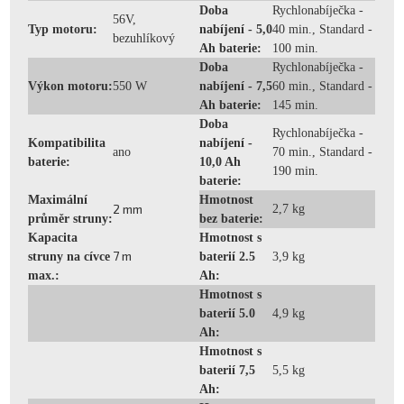
Doba
Rychlonabíječka -
56V,
Typ motoru:
nabíjení - 5,0
40 min., Standard -
bezuhlíkový
Ah baterie:
100 min.
Doba
Rychlonabíječka -
Výkon motoru:
550 W
nabíjení - 7,5
60 min., Standard -
Ah baterie:
145 min.
Doba
Rychlonabíječka -
Kompatibilita
nabíjení -
ano
70 min., Standard -
baterie:
10,0 Ah
190 min.
baterie:
Maximální
Hmotnost
2 mm
2,7 kg
průměr struny:
bez baterie:
Kapacita
Hmotnost s
7 m
struny na cívce
baterií 2.5
3,9 kg
max.:
Ah:
Hmotnost s
baterií 5.0
4,9 kg
Ah:
Hmotnost s
baterií 7,5
5,5 kg
Ah: