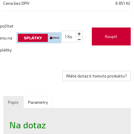
Cena bez DPH
6 851 Kč
počítat
Koupit
1
Ks
enu na
plátky
Máte dotaz k tomuto produktu?
Popis
Parametry
Na dotaz