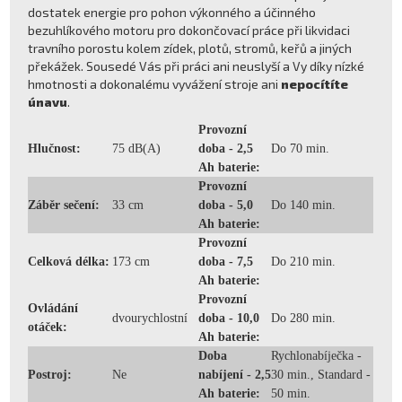
dostatek energie pro pohon výkonného a účinného
bezuhlíkového motoru pro dokončovací práce při likvidaci
travního porostu kolem zídek, plotů, stromů, keřů a jiných
překážek. Sousedé Vás při práci ani neuslyší a Vy díky nízké
hmotnosti a dokonalému vyvážení stroje ani
nepocítíte
únavu
.
Provozní
Hlučnost:
75 dB(A)
doba - 2,5
Do 70 min.
Ah baterie:
Provozní
Záběr sečení:
33 cm
doba - 5,0
Do 140 min.
Ah baterie:
Provozní
Celková délka:
173 cm
doba - 7,5
Do 210 min.
Ah baterie:
Provozní
Ovládání
dvourychlostní
doba - 10,0
Do 280 min.
otáček:
Ah baterie:
Doba
Rychlonabíječka -
Postroj:
Ne
nabíjení - 2,5
30 min., Standard -
Ah baterie:
50 min.