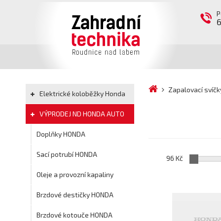
P
Zapalovací svíč
Elektrické koloběžky Honda
VÝPRODEJ ND HONDA AUTO
Doplňky HONDA
Sací potrubí HONDA
96 Kč
Oleje a provozní kapaliny
Brzdové destičky HONDA
Brzdové kotouče HONDA