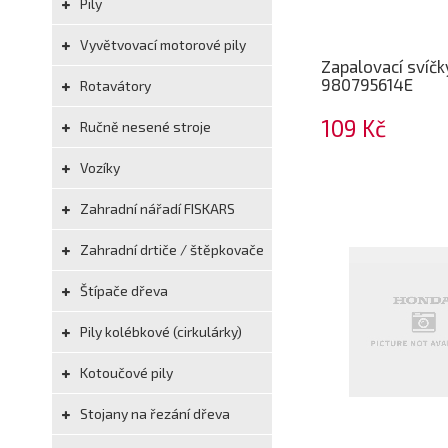
Pily
Vyvětvovací motorové pily
Zapalovací svíč
980795614E
Rotavátory
109 Kč
Ručně nesené stroje
Vozíky
Zahradní nářadí FISKARS
Zahradní drtiče / štěpkovače
Štípače dřeva
Pily kolébkové (cirkulárky)
Kotoučové pily
Stojany na řezání dřeva