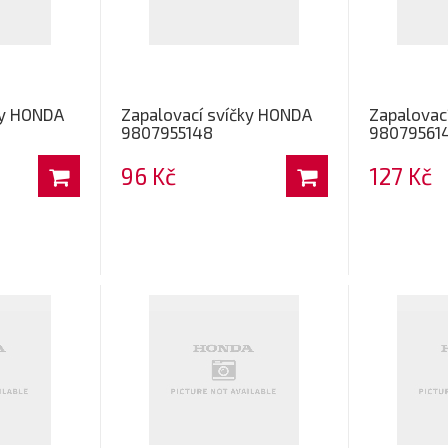
ky HONDA
Zapalovací svíčky HONDA
Zapalovac
9807955148
98079561
96 Kč
127 Kč