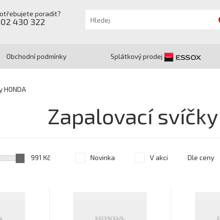
otřebujete poradit?
602 430 322
Obchodní podmínky
Splátkový prodej
ky HONDA
Zapalovací svíčk
991 Kč
Novinka
V akci
Dle ceny