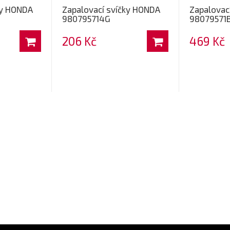
ky HONDA
Zapalovací svíčky HONDA
Zapalovac
980795714G
98079571
206 Kč
469 Kč