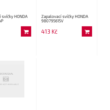
í svíčky HONDA
Zapalovací svíčky HONDA
4P
980795615V
413 Kč