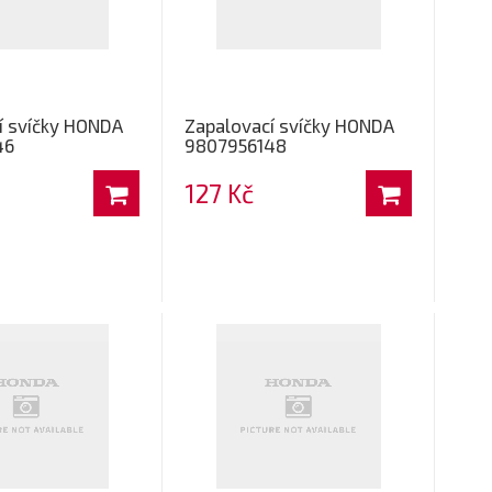
í svíčky HONDA
Zapalovací svíčky HONDA
46
9807956148
127 Kč