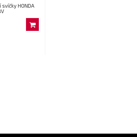
í svíčky HONDA
BV