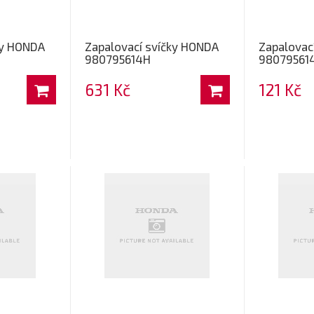
ky HONDA
Zapalovací svíčky HONDA
Zapalovac
980795614H
98079561
631 Kč
121 Kč