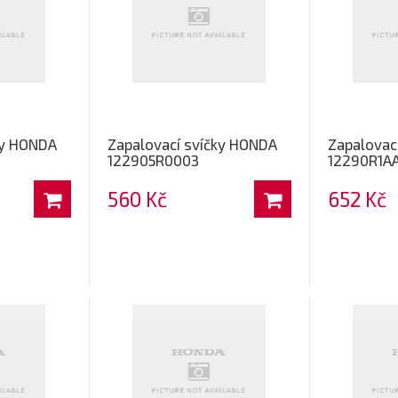
ky HONDA
Zapalovací svíčky HONDA
Zapalovac
122905R0003
12290R1A
560 Kč
652 Kč