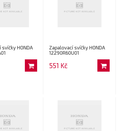
í svíčky HONDA
Zapalovací svíčky HONDA
A01
12290R60U01
551 Kč