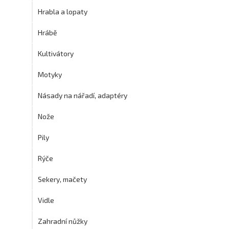
Hrabla a lopaty
Hrábě
Kultivátory
Motyky
Násady na nářadí, adaptéry
Nože
Pily
Rýče
Sekery, mačety
Vidle
Zahradní nůžky