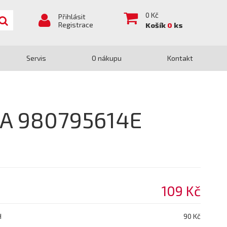
0
Kč
Přihlásit
Registrace
Košík
0
ks
Servis
O nákupu
Kontakt
DA 980795614E
109 Kč
H
90 Kč