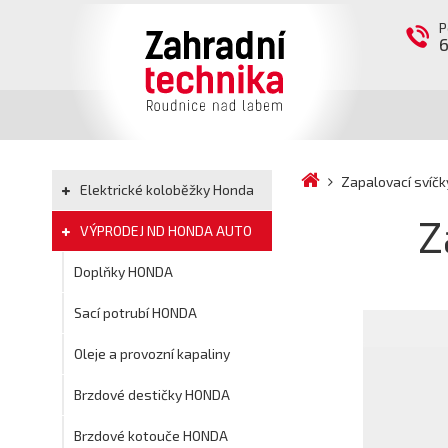
P
Zapalovací svíč
Elektrické koloběžky Honda
Z
VÝPRODEJ ND HONDA AUTO
Doplňky HONDA
Sací potrubí HONDA
Oleje a provozní kapaliny
Brzdové destičky HONDA
Brzdové kotouče HONDA