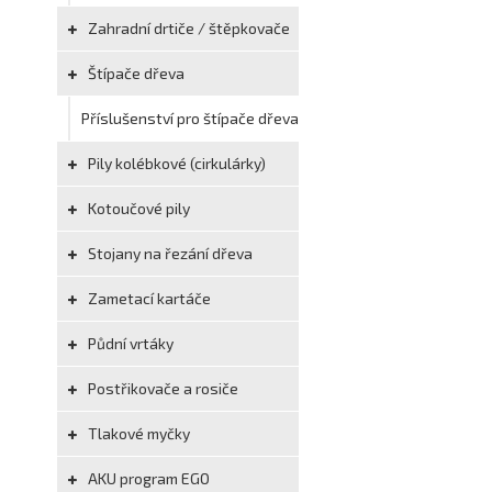
Zahradní drtiče / štěpkovače
Štípače dřeva
Příslušenství pro štípače dřeva
Pily kolébkové (cirkulárky)
Kotoučové pily
Stojany na řezání dřeva
Zametací kartáče
Půdní vrtáky
Postřikovače a rosiče
Tlakové myčky
AKU program EGO