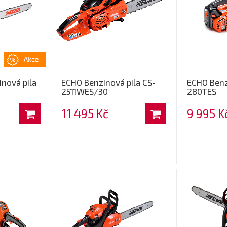
nová pila
ECHO Benzinová pila CS-
ECHO Benz
2511WES/30
280TES
11 495 Kč
9 995 K