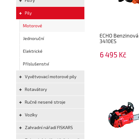
Filtry
Pily
Motorové
ECHO Benzinová 
Jednoruční
3410ES
Elektrické
6 495 Kč
Příslušenství
Vyvětvovací motorové pily
Rotavátory
Ručně nesené stroje
Vozíky
Zahradní nářadí FISKARS