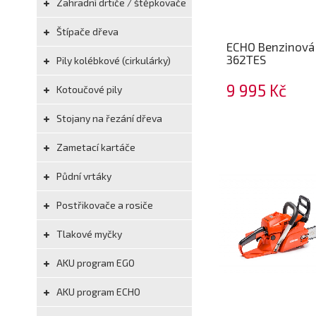
Zahradní drtiče / štěpkovače
Štípače dřeva
ECHO Benzinová 
362TES
Pily kolébkové (cirkulárky)
9 995 Kč
Kotoučové pily
Stojany na řezání dřeva
Zametací kartáče
Půdní vrtáky
Postřikovače a rosiče
Tlakové myčky
AKU program EGO
AKU program ECHO