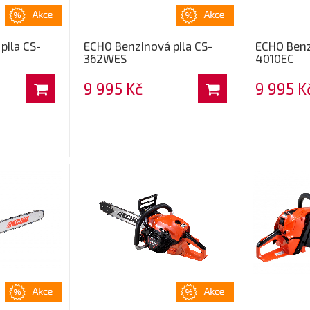
pila CS-
ECHO Benzinová pila CS-
ECHO Benz
362WES
4010EC
9 995 Kč
9 995 K