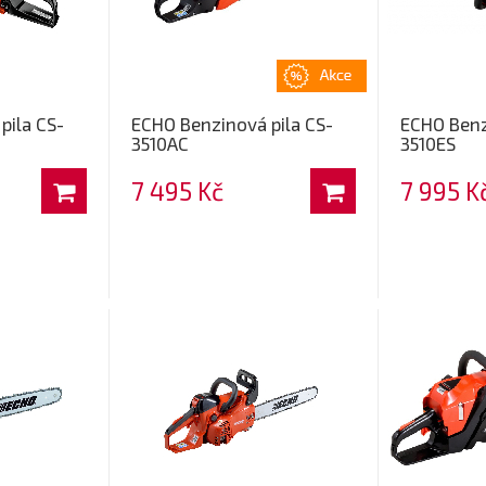
pila CS-
ECHO Benzinová pila CS-
ECHO Benz
3510AC
3510ES
7 495 Kč
7 995 K