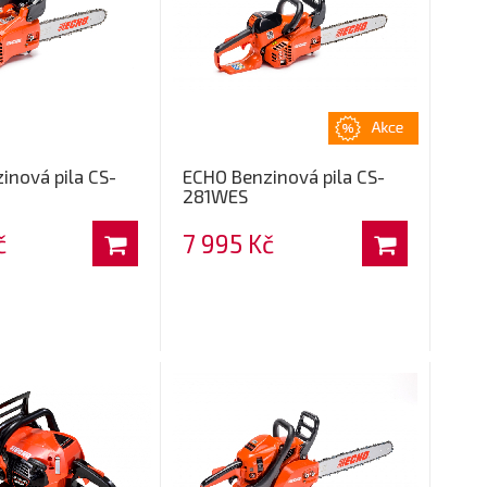
inová pila CS-
ECHO Benzinová pila CS-
281WES
č
7 995 Kč