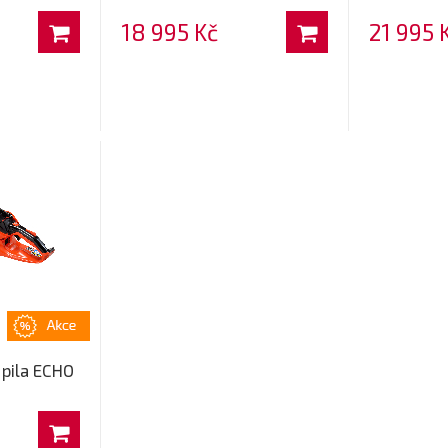
18 995 Kč
21 995 
pila ECHO