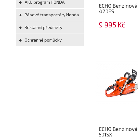
AKU program HONDA
ECHO Benzinová 
420ES
Pásové transportéry Honda
9 995 Kč
Reklamní předměty
Ochranné pomůcky
ECHO Benzinová 
501SX