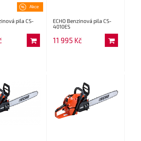
inová pila CS-
ECHO Benzinová pila CS-
4010ES
č
11 995 Kč