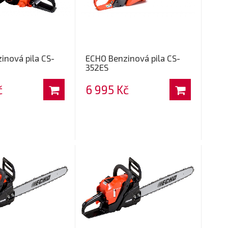
inová pila CS-
ECHO Benzinová pila CS-
352ES
č
6 995 Kč