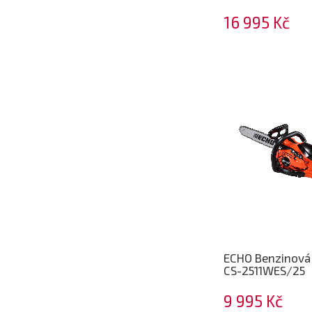
16 995 Kč
ECHO Benzinová 
CS-2511WES/25
9 995 Kč