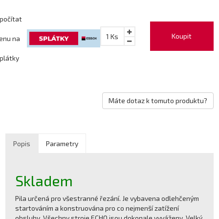
počítat
Koupit
1
Ks
enu na
plátky
Máte dotaz k tomuto produktu?
Popis
Parametry
Skladem
Pila určená pro všestranné řezání. Je vybavena odlehčeným
startováním a konstruována pro co nejmenší zatížení
obsluhy. Všechny stroje ECHO jsou dokonale vyváženy. Velký