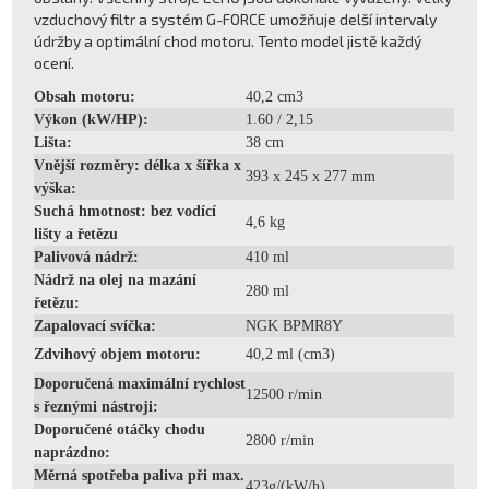
vzduchový filtr a systém G-FORCE umožňuje delší intervaly
údržby a optimální chod motoru. Tento model jistě každý
ocení.
Obsah motoru:
40,2 cm3
Výkon (kW/HP):
1.60 / 2,15
Lišta:
38 cm
Vnější rozměry: délka x šířka x
393 x 245 x 277 mm
výška:
Suchá hmotnost: bez vodící
4,6 kg
lišty a řetězu
Palivová nádrž:
410 ml
Nádrž na olej na mazání
280 ml
řetězu:
Zapalovací svíčka:
NGK BPMR8Y
Zdvihový objem motoru:
40,2 ml (cm3)
Doporučená maximální rychlost
12500 r/min
s řeznými nástroji:
Doporučené otáčky chodu
2800 r/min
naprázdno:
Měrná spotřeba paliva při max.
423g/(kW/h)