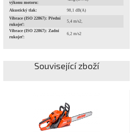
výkonu motoru:
Akustický tlak:
98,1 dB(A)
Vibrace (ISO 22867): Přední
5,4 m/s2,
rukojeť:
Vibrace (ISO 22867): Zadní
6,2 m/s2
rukojeť:
Související zboží