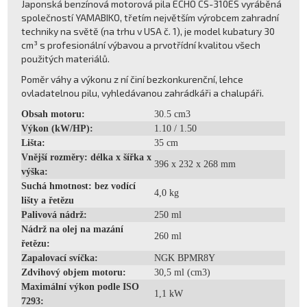
Japonská benzínová motorová pila ECHO CS-310ES vyráběná
společností YAMABIKO, třetím největším výrobcem zahradní
techniky na světě (na trhu v USA č. 1), je model kubatury 30
cm³ s profesionální výbavou a prvotřídní kvalitou všech
použitých materiálů.
Poměr váhy a výkonu z ní činí bezkonkurenční, lehce
ovladatelnou pilu, vyhledávanou zahrádkáři a chalupáři.
Obsah motoru:
30.5 cm3
Výkon (kW/HP):
1.10 / 1.50
Lišta:
35 cm
Vnější rozměry: délka x šířka x
396 x 232 x 268 mm
výška:
Suchá hmotnost: bez vodící
4,0 kg
lišty a řetězu
Palivová nádrž:
250 ml
Nádrž na olej na mazání
260 ml
řetězu:
Zapalovací svíčka:
NGK BPMR8Y
Zdvihový objem motoru:
30,5 ml (cm3)
Maximální výkon podle ISO
1,1 kW
7293: