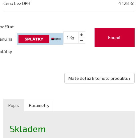
Cena bez DPH
4 128 Kč
počítat
Koupit
1
Ks
enu na
plátky
Máte dotaz k tomuto produktu?
Popis
Parametry
Skladem