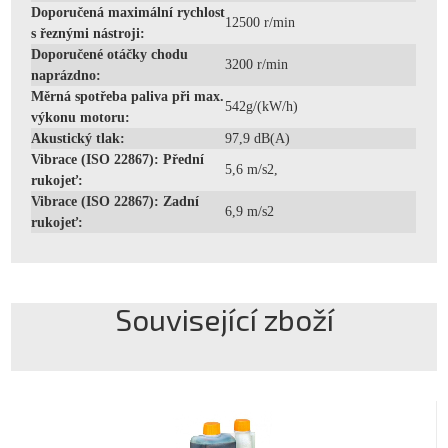
Doporučená maximální rychlost
12500 r/min
s řeznými nástroji:
Doporučené otáčky chodu
3200 r/min
naprázdno:
Měrná spotřeba paliva při max.
542g/(kW/h)
výkonu motoru:
Akustický tlak:
97,9 dB(A)
Vibrace (ISO 22867): Přední
5,6 m/s2,
rukojeť:
Vibrace (ISO 22867): Zadní
6,9 m/s2
rukojeť:
Související zboží