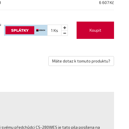
H
6 607 Kč
u
Koupit
1
Ks
Máte dotaz k tomuto produktu?
oti svému předchůdci CS-280WES je tato pila posílena na