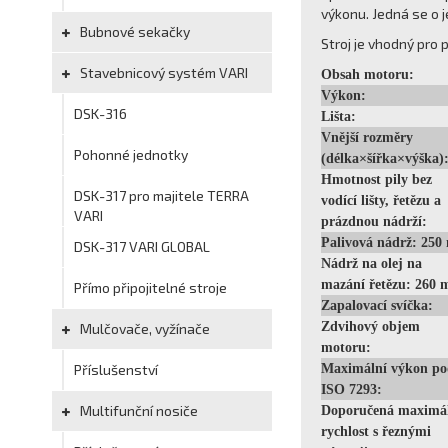
výkonu. Jedná se o j
Bubnové sekačky
Stroj je vhodný pro
Stavebnicový systém VARI
Obsah motoru:
Výkon:
DSK-316
Lišta:
Vnější rozměry
Pohonné jednotky
(délka×šířka×výška)
Hmotnost pily bez
DSK-317 pro majitele TERRA
vodící lišty, řetězu a
VARI
prázdnou nádrží:
Palivová nádrž: 250
DSK-317 VARI GLOBAL
Nádrž na olej na
mazání řetězu: 260 
Přímo připojitelné stroje
Zapalovací svíčka:
Zdvihový objem
Mulčovače, vyžínače
motoru:
Příslušenství
Maximální výkon po
ISO 7293:
Multifunční nosiče
Doporučená maximá
rychlost s řeznými