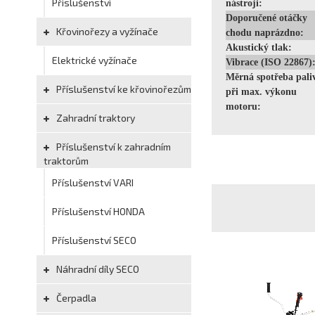
Příslušenství
nástroji:
Doporučené otáčky
Křovinořezy a vyžínače
chodu naprázdno:
Akustický tlak:
Elektrické vyžínače
Vibrace (ISO 22867)
Měrná spotřeba pali
Příslušenství ke křovinořezům
při max. výkonu
motoru:
Zahradní traktory
Příslušenství k zahradním
traktorům
Příslušenství VARI
Příslušenství HONDA
Příslušenství SECO
Náhradní díly SECO
Čerpadla