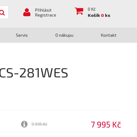
0
Kč
Přihlásit
Registrace
Košík
0
ks
Servis
O nákupu
Kontakt
a CS-281WES
7 995 Kč
9 995 Kč