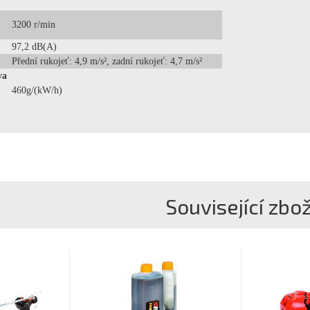
3200 r/min
97,2 dB(A)
:
Přední rukojeť: 4,9 m/s², zadní rukojeť: 4,7 m/s²
va
460g/(kW/h)
Související zbož