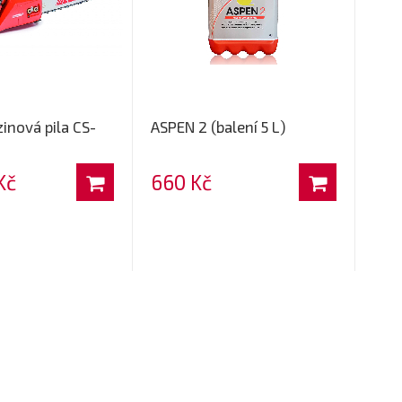
inová pila CS-
ASPEN 2 (balení 5 L)
Kč
660 Kč