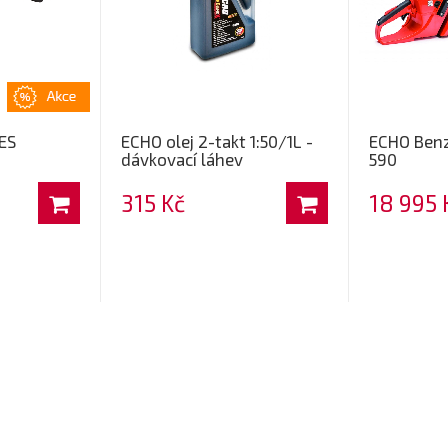
ES
ECHO olej 2-takt 1:50/1L -
ECHO Benz
dávkovací láhev
590
315 Kč
18 995 