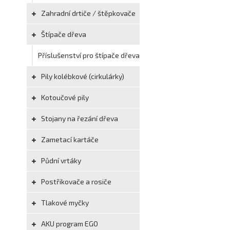
Zahradní drtiče / štěpkovače
Štípače dřeva
Příslušenství pro štípače dřeva
Pily kolébkové (cirkulárky)
Kotoučové pily
Stojany na řezání dřeva
Zametací kartáče
Půdní vrtáky
Postřikovače a rosiče
Tlakové myčky
AKU program EGO