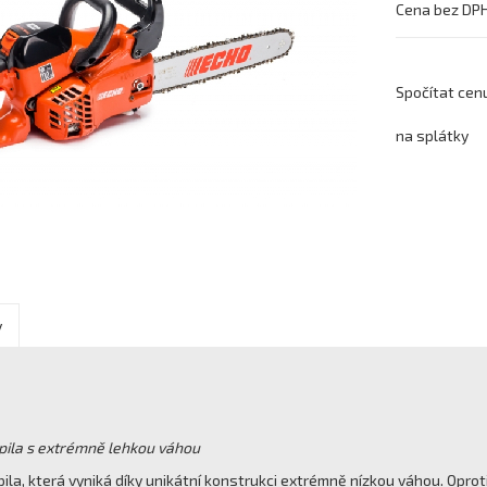
Cena bez DP
Spočítat cen
na splátky
y
pila s extrémně lehkou váhou
pila, která vyniká díky unikátní konstrukci extrémně nízkou váhou. Opr