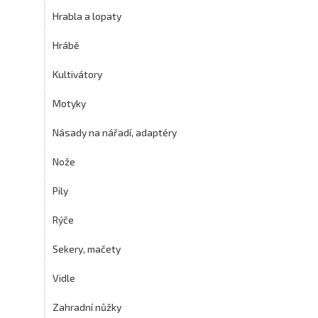
Hrabla a lopaty
Hrábě
Kultivátory
Motyky
Násady na nářadí, adaptéry
Nože
Pily
Rýče
Sekery, mačety
Vidle
Zahradní nůžky