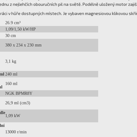
ednu z nejlehčích obouručních pil na světě. Podélně uložený motor zajiš
 práci v hůře dostupných místech. Je vybaven magnesiovou klikovou skř
26.9 cm³
1,09/1,50 kW/HP
30 cm
380 x 234 x 230 mm
:
3,1 kg
 ml
240 ml
160 ml
ml
NGK BPMR8Y
26,9 ml (cm3)
dle
1,09 kW
lní
13000 r/min