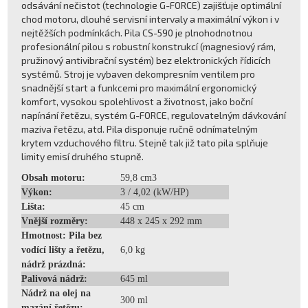
odsávání nečistot (technologie G-FORCE) zajišťuje optimální
chod motoru, dlouhé servisní intervaly a maximální výkon i v
nejtěžších podmínkách. Pila CS-590 je plnohodnotnou
profesionální pilou s robustní konstrukcí (magnesiový rám,
pružinový antivibrační systém) bez elektronických řídicích
systémů. Stroj je vybaven dekompresním ventilem pro
snadnější start a funkcemi pro maximální ergonomický
komfort, vysokou spolehlivost a životnost, jako boční
napínání řetězu, systém G-FORCE, regulovatelným dávkování
maziva řetězu, atd. Pila disponuje ručně odnímatelným
krytem vzduchového filtru. Stejně tak již tato pila splňuje
limity emisí druhého stupně.
Obsah motoru:
59,8 cm3
Výkon:
3 / 4,02 (kW/HP)
Lišta:
45 cm
Vnější rozměry:
448 x 245 x 292 mm
Hmotnost: Pila bez
vodící lišty a řetězu,
6,0 kg
nádrž prázdná:
Palivová nádrž:
645 ml
Nádrž na olej na
300 ml
mazání řetězu: