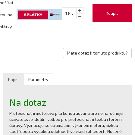
počítat
Koupit
1
Ks
enu na
plátky
Máte dotaz k tomuto produktu?
Popis
Parametry
Na dotaz
Profesionální motorová pila konstruována pro nejnáročnější
uživatele. Je ideální volbou pro profesionální těžbu i terénní
úpravy. Vyznačuje se optimálním výkonem motoru, nízkou
spotřebou a vysokou odolností ve všech ohledech. Nucené