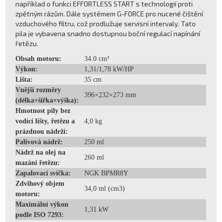
například o funkci EFFORTLESS START s technologií proti
zpětným rázům. Dále systémem G-FORCE pro nucené čištění
vzduchového filtru, což prodlužuje servisní intervaly. Tato
pila je vybavena snadno dostupnou boční regulací napínání
řetězu.
Obsah motoru:
34.0 cm³
Výkon:
1,31/1,78 kW/HP
Lišta:
35 cm
Vnější rozměry
396×232×273 mm
(délka×šířka×výška):
Hmotnost pily bez
vodící lišty, řetězu a
4,0 kg
prázdnou nádrží:
Palivová nádrž:
250 ml
Nádrž na olej na
260 ml
mazání řetězu:
Zapalovací svíčka:
NGK BPMR8Y
Zdvihový objem
34,0 ml (cm3)
motoru:
Maximální výkon
1,31 kW
podle ISO 7293: