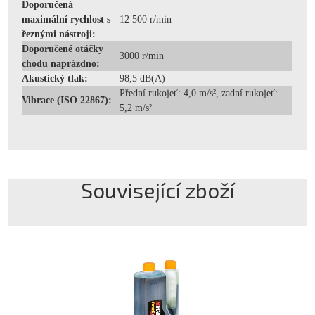
Doporučená
maximální rychlost s
12 500 r/min
řeznými nástroji:
Doporučené otáčky
3000 r/min
chodu naprázdno:
Akustický tlak:
98,5 dB(A)
Přední rukojeť: 4,0 m/s², zadní rukojeť:
Vibrace (ISO 22867):
5,2 m/s²
Související zboží