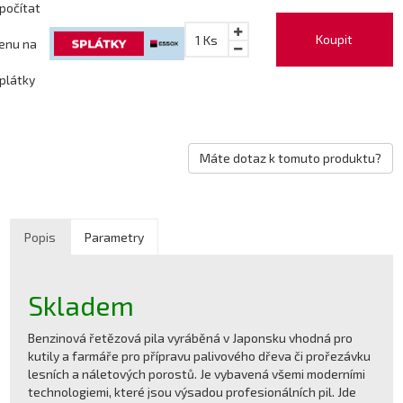
počítat
Koupit
1
Ks
enu na
plátky
Máte dotaz k tomuto produktu?
Popis
Parametry
Skladem
Benzinová řetězová pila vyráběná v Japonsku vhodná pro
kutily a farmáře pro přípravu palivového dřeva či prořezávku
lesních a náletových porostů. Je vybavená všemi moderními
technologiemi, které jsou výsadou profesionálních pil. Jde