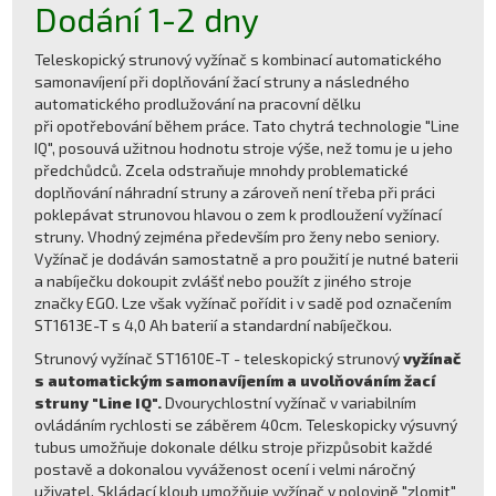
Dodání 1-2 dny
Teleskopický strunový vyžínač s kombinací automatického
samonavíjení při doplňování žací struny a následného
automatického prodlužování na pracovní dělku
při opotřebování během práce. Tato chytrá technologie "Line
IQ", posouvá užitnou hodnotu stroje výše, než tomu je u jeho
předchůdců. Zcela odstraňuje mnohdy problematické
doplňování náhradní struny a zároveň není třeba při práci
poklepávat strunovou hlavou o zem k prodloužení vyžínací
struny. Vhodný zejména především pro ženy nebo seniory.
Vyžínač je dodáván samostatně a pro použití je nutné baterii
a nabíječku dokoupit zvlášť nebo použít z jiného stroje
značky EGO. Lze však vyžínač pořídit i v sadě pod označením
ST1613E-T s 4,0 Ah baterií a standardní nabíječkou.
Strunový vyžínač ST1610E-T - teleskopický strunový
vyžínač
s automatickým samonavíjením a uvolňováním žací
struny "Line IQ".
Dvourychlostní vyžínač v variabilním
ovládáním rychlosti se záběrem 40cm. Teleskopicky výsuvný
tubus umožňuje dokonale délku stroje přizpůsobit každé
postavě a dokonalou vyváženost ocení i velmi náročný
uživatel. Skládací kloub umožňuje vyžínač v polovině "zlomit"