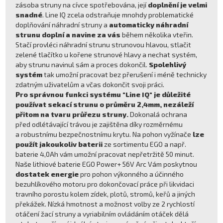
zásoba struny na cívce spotřebována, její
doplnění je velmi
snadné
. Line IQ zcela odstraňuje mnohdy problematické
doplňování náhradní struny a
automaticky náhradní
strunu doplní a navine za vás
během několika vteřin.
Stačí provléci náhradní strunu strunovou hlavou, stlačit
zelené tlačítko u kořene strunové hlavy a nechat systém,
aby strunu navinul sám a proces dokončil.
Spolehlivý
systém
tak umožní pracovat bez přerušení i méně technicky
zdatným uživatelům a včas dokončit svoji práci.
Pro správnou funkci systému "Line IQ" je důležité
používat sekací strunu o průměru 2,4mm, nezáleží
přitom na tvaru průřezu struny.
Dokonalá ochrana
před odlétávající trávou je zajištěna díky rozměrnému
a robustnímu bezpečnostnímu krytu. Na pohon vyžínače
lze
použít jakoukoliv baterii
ze sortimentu EGO a např.
baterie 4,0Ah vám umožní pracovat nepřetržitě 50 minut.
Naše lithiové baterie EGO Power+ 56V Arc Vám poskytnou
dostatek energie
pro pohon výkonného a účinného
bezuhlíkového motoru pro dokončovací práce při likvidaci
travního porostu kolem zídek, plotů, stromů, keřů a jiných
překážek. Nízká hmotnost a možnost volby ze 2 rychlostí
otáčení žací struny a vyriabilním ovládáním otáček dělá