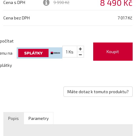
8 490 Kč
Cena s DPH
9 990 Kč
Cena bez DPH
7 017 Kč
počítat
Koupit
1
Ks
enu na
plátky
Máte dotaz k tomuto produktu?
Popis
Parametry