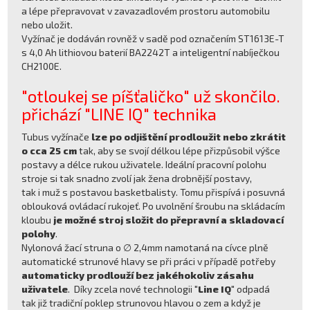
a lépe přepravovat v zavazadlovém prostoru automobilu
nebo uložit.
Vyžínač je dodáván rovněž v sadě pod označením ST1613E-T
s 4,0 Ah lithiovou baterií BA2242T a inteligentní nabíječkou
CH2100E.
"otloukej se píšťaličko" už skončilo.
přichází "LINE IQ" technika
Tubus vyžínače
lze po odjištění prodloužit nebo zkrátit
o cca 25 cm
tak, aby se svojí délkou lépe přizpůsobil výšce
postavy a délce rukou uživatele. Ideální pracovní polohu
stroje si tak snadno zvolí jak žena drobnější postavy,
tak i muž s postavou basketbalisty. Tomu přispívá i posuvná
oblouková ovládací rukojeť. Po uvolnění šroubu na skládacím
kloubu
je možné stroj složit do přepravní a skladovací
polohy
.
Nylonová žací struna o ∅ 2,4mm namotaná na cívce plně
automatické strunové hlavy se při práci v případě potřeby
automaticky prodlouží bez jakéhokoliv zásahu
uživatele
. Díky zcela nové technologii "
Line IQ
" odpadá
tak již tradiční poklep strunovou hlavou o zem a když je