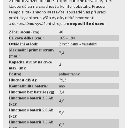
z tohoto zařízení ideální stroj pro náročné uživatele, kteří
kladou důraz na snadnost a komfort obsluhy. Pracovní
tempo si tak snadno nastavíte, sousedé Vás při práci
prakticky ani neuslyší a Vy díky nízké hmotnosti
a dokonalému vyvážení stroje ani
nepocítíte únavu
.
Záběr sečení (cm):
40
Celková délka (cm):
165 - 184
Ovládání otáček:
2 rychlostní - variabilní
Maximální průměr struny
2,4
(mm):
Kapacita struny na cívce
4
max. (m):
Postroj:
jednostranný
Hlučnost dB(A):
79,3
Kompatibilita baterie:
ano
Hmotnost bez baterie (kg):
3,4
Hmotnost s baterií 2.5 Ah
4,6
(kg):
Hmotnost s baterií 5.0 Ah
5,6
(kg):
Hmotnost s baterií 7,5 Ah
6,2