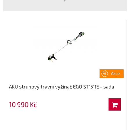
AKU strunový travní vyžínač EGO ST1511E - sada
10 990 Kč