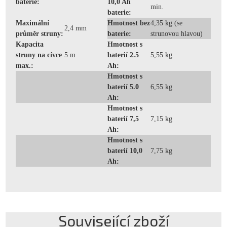
baterie:
10,0 Ah
min.
baterie:
Maximální
Hmotnost bez
4,35 kg (se
2,4 mm
průměr struny:
baterie:
strunovou hlavou)
Kapacita
Hmotnost s
struny na cívce
5 m
baterií 2.5
5,55 kg
max.:
Ah:
Hmotnost s
baterií 5.0
6,55 kg
Ah:
Hmotnost s
baterií 7,5
7,15 kg
Ah:
Hmotnost s
baterií 10,0
7,75 kg
Ah:
Související zboží