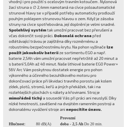
vhodný i pro použití s ocelovým travním kotoučem . Nylonová
žací struna o ∅ 2,4mm namotaná na cívce poloautomatické
strunové hlavy se v případě potřeby automaticky prodlouží
pouhým poklepem strunovou hlavou o zem. Když je zásoba
struny na cívce spotřebována, její doplnění je velmi snadné.
Spolehlivý systém
tak umožní pracovat bez přerušení a
včas dokončit svoji práci.
Dokonalá ochrana
před
odlétávající trávou je zajištěna díky rozměrnému a
robustnímu bezpečnostnímu krytu. Na pohon vyžínače
lze
použít jakoukoliv baterii
ze sortimentu EGO a např.
baterie 2,5Ah vám umožní pracovat nepřetržitě až 20 minut a
s baterií 5,0Ah až 40 minut. Naše lithiové baterie EGO Power+
56V Arc Vám poskytnou dostatek energie pro pohon
výkonného a účinného bezuhlíkového motoru pro
dokončovací práce při likvidaci travního porostu jak kolem
zídek, plotů, stromů, keřů a jiných překážek, tak i na
rozlehlejších plochách s nálety a křovinami. Stroj je
mimořádně tichý
a sousedé Vás při práci ani neuslyší. Díky
nízké hmotnosti, zavěšené na dvojitém ramenním postroji a
dokonalému vyvážení stroje ani
nepocítíte únavu.
Provozní
Hlučnost:
80 dB(A)
doba - 2,5 Ah
Do 20 min.