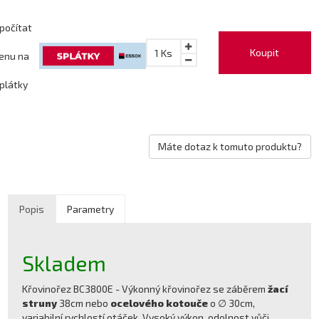
počítat
Koupit
1
Ks
enu na
plátky
Máte dotaz k tomuto produktu?
Popis
Parametry
Skladem
Křovinořez BC3800E - Výkonný křovinořez se záběrem
žací
struny
38cm nebo
ocelového kotouče
o ∅ 30cm,
variabilní rychlostí otáček. Vysoký výkon, odolnost vůči