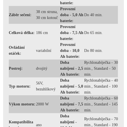
baterie:
Provozní
38 cm struna,
Záběr sečení:
doba - 5,0 Ah
Do 40 min.
30 cm kotouč
baterie:
Provozní
Celková délka:
186 cm
doba - 7,5 Ah
Do 65 min.
baterie:
Provozní
Ovládání
variabilní
doba - 10,0
Do 80 min.
otáček:
Ah baterie:
Doba
Rychlonabíječka - 30
Postroj:
dvojitý
nabíjení - 2,5
min., Standard - 50
Ah baterie:
min.
Doba
Rychlonabíječka - 40
56V,
Typ motoru:
nabíjení - 5,0
min., Standard - 100
bezuhlíkový
Ah baterie:
min.
Doba
Rychlonabíječka - 60
Výkon motoru:
2000 W
nabíjení - 7,5
min., Standard - 145
Ah baterie:
min.
Doba
Rychlonabíječka - 70
Kompatibilita
nabíjení -
ano
min., Standard - 190