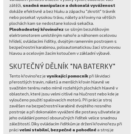
zátěži,
snadná manipulace a dokonalá vyváženost
dokáže efektivně a bez hluku a zápachu "zkrotit" trávník
nebo posekat vysokou trávu, nálety a křoviny na větších
plochách kam se nedostane kolová sekačka.
Plnohodnotný křovinořez
se silným bezuhlíkovým
elektromotorem umístěným nahoře a náhonem ocelovou
hřídelí, ovládacími řidítky, dvojitým ramenním postrojem s
bezpečnostní karabinou, poloautomatickou žací strunovou
hlavou a ocelovým žacím kotoučem v základní výbavě.
SKUTEČNÝ DĚLNÍK "NA BATERKY"
Tento křovinořez je
vynikající pomocník
při likvidaci
přerostlých travin, náletů a menších křovin hlavně ve
svažitém terénu nebo mírně rozlehlých plochách hlavně v
oblastech, které jsou velmi citlivé na hlučnost nebo kde je
vyloučeno použití spalovacích motorů. Při práci je stroj
zavěšen na bezpečnostní karabině dvojitého nosného
postroje a při dokonalém vyvážení dle postavy uživatele je
jeho ovládání pomocí obouručných řidítek velice snadnou
záležitostí. Díky ovládacím řidítkům je držení křovinořezu při
práci
velmi stabilní, bezpečné a pohodlné
a stroj je