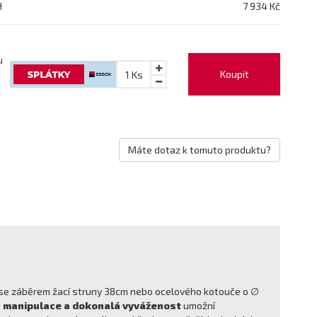
H
7 934 Kč
u
Koupit
1
Ks
Máte dotaz k tomuto produktu?
z se záběrem žací struny 38cm nebo ocelového kotouče o ∅
 manipulace a dokonalá vyváženost
umožní