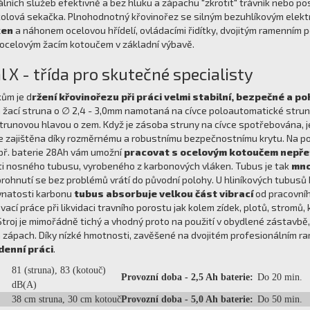
lních služeb efektivně a bez hluku a zápachu "zkrotit" trávník nebo po
olová sekačka. Plnohodnotný křovinořez se silným bezuhlíkovým el
ken
a náhonem ocelovou hřídelí, ovládacími řidítky, dvojitým ramenním
 ocelovým žacím kotoučem v základní výbavě.
 X - třída pro skutečné specialisty
kům je d
ržení křovinořezu při práci velmi stabilní, bezpečné a p
žací struna o ∅ 2,4 - 3,0mm namotaná na cívce poloautomatické strun
unovou hlavou o zem. Když je zásoba struny na cívce spotřebována, je
 je zajištěna díky rozměrnému a robustnímu bezpečnostnímu krytu. Na p
př. baterie 28Ah vám umožní
pracovat s ocelovým kotoučem nepřetr
ti nosného tubusu, vyrobeného z karbonových vláken. Tubus je tak
mno
 prohnutí se bez problémů vrátí do původní polohy. U hliníkových tubus
evnatosti karbonu
tubus absorbuje velkou část vibrací
od pracovního
cí práce při likvidaci travního porostu jak kolem zídek, plotů, stromů, k
Stroj je mimořádně tichý a vhodný proto na použití v obydlené zástavbě,
 a zápach. Díky nízké hmotnosti, zavěšené na dvojitém profesionálním 
denní práci
.
81 (struna), 83 (kotouč)
Provozní doba - 2,5 Ah baterie:
Do 20 min.
dB(A)
38 cm struna, 30 cm kotouč
Provozní doba - 5,0 Ah baterie:
Do 50 min.