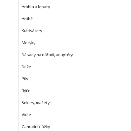
Hrabla a lopaty
Hrábě
Kultivátory
Motyky
Násady na nářadí, adaptéry
Nože
Pily
Rýče
Sekery, mačety
Vidle
Zahradní nůžky