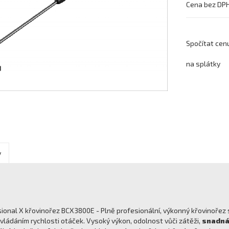
Cena bez DP
Spočítat cen
na splátky
y
ional X křovinořez BCX3800E - Plně profesionální, výkonný křovinoře
ovládáním rychlosti otáček. Vysoký výkon, odolnost vůči zátěži,
snadná