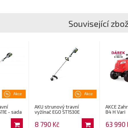
Související zbož
avní
AKU strunový travní
AKCE Zahr
11E - sada
vyžínač EGO ST1530E
84 H Vari
8 790 Kč
63 990 