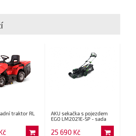
í
adní traktor RL
AKU sekačka s pojezdem
EGO LM2021E-SP - sada
Kč
25 690 Kč