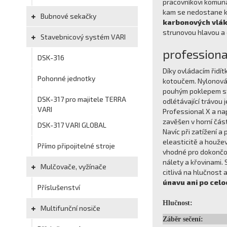
pracovníkovi komuná
kam se nedostane k
Bubnové sekačky
karbonových vlá
strunovou hlavou a
Stavebnicový systém VARI
professional
DSK-316
Díky ovládacím řidít
Pohonné jednotky
kotoučem. Nylonová 
pouhým poklepem str
DSK-317 pro majitele TERRA
odlétávající trávou
VARI
Professional X a na
zavěšen v horní čás
DSK-317 VARI GLOBAL
Navíc při zatížení a
eleasticitě a houž
Přímo připojitelné stroje
vhodné pro dokončova
nálety a křovinami. 
Mulčovače, vyžínače
citlivá na hlučnost
únavu ani po celo
Příslušenství
Hlučnost:
Multifunční nosiče
Záběr sečení: