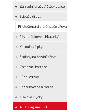
Zahradní drtiče / štěpkovače
Štípače dřeva
Příslušenství pro štípače dřeva
Pily kolébkové (cirkulárky)
Kotoučové pily
Stojany na řezání dřeva
Zametací kartáče
Půdní vrtáky
Postřikovače a rosiče
Tlakové myčky
AKU program EGO