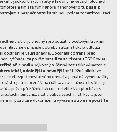
sekat vysokou trávu, nálety a křoviny na větších plochách
ektromotorem umístěným nahoře náhonového
tubusu z
 postrojem s bezpečnostní karabinou, poloautomatickou žací
ohodlné
a stroj je vhodný i pro použití s ocelovým travním
ové hlavy se v případě potřeby automaticky prodlouží
jí doplnění je velmi snadné. Dokonalá ochrana před
+
ohon vyžínače lze použít baterii ze sortimentu EGO Power
žitě až 7 hodin
. Výkonný a účinný bezuhlíkový motor je
hem lehčí, odolnější a pevnější
než běžné hliníkové.
ů hrozí nebezpečí nevratného ohnutí a je nutná výměna. Díky
 nástroje a nepřenáší na řidítka a ruce uživatele. Stroj je
eřů a jiných překážek, tak i na rozlehlejších plochách s
 areálech nemocnic, škol a vůbec všech míst, která jsou
ramenním postroji a dokonalému vyvážení stroje
nepocítíte