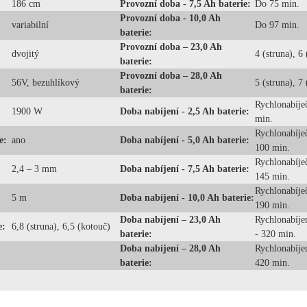
186 cm
Provozní doba - 7,5 Ah baterie:
Do 75 min.
Provozní doba - 10,0 Ah
variabilní
Do 97 min.
baterie:
Provozní doba – 23,0 Ah
dvojitý
4 (struna), 6
baterie:
Provozní doba – 28,0 Ah
56V, bezuhlíkový
5 (struna), 7
baterie:
Rychlonabíje
1900 W
Doba nabíjení - 2,5 Ah baterie:
min.
Rychlonabíječ
e:
ano
Doba nabíjení - 5,0 Ah baterie:
100 min.
Rychlonabíječ
2,4 – 3 mm
Doba nabíjení - 7,5 Ah baterie:
145 min.
Rychlonabíječ
5 m
Doba nabíjení - 10,0 Ah baterie:
190 min.
Doba nabíjení – 23,0 Ah
Rychlonabíjen
e:
6,8 (struna), 6,5 (kotouč)
baterie:
- 320 min.
Doba nabíjení – 28,0 Ah
Rychlonabíjen
baterie:
420 min.