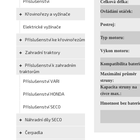
Příslušenství
Celková délka:
Ovládání otáček:
Křovinořezy a vyžínače
Postroj:
Elektrické vyžínače
Typ motoru:
Příslušenství ke křovinořezům
Výkon motoru:
Zahradní traktory
Kompatibilita bateri
Příslušenství k zahradním
traktorům
Maximální průměr
struny:
Příslušenství VARI
Kapacita struny na
Příslušenství HONDA
cívce max.:
Hmotnost bez bateri
Příslušenství SECO
Náhradní díly SECO
Čerpadla