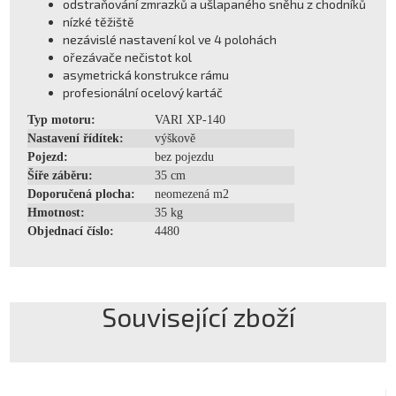
odstraňování zmrazků a ušlapaného sněhu z chodníků
nízké těžiště
nezávislé nastavení kol ve 4 polohách
ořezávače nečistot kol
asymetrická konstrukce rámu
profesionální ocelový kartáč
Typ motoru:
VARI XP-140
Nastavení řídítek:
výškově
Pojezd:
bez pojezdu
Šíře záběru:
35 cm
Doporučená plocha:
neomezená m2
Hmotnost:
35 kg
Objednací číslo:
4480
Související zboží