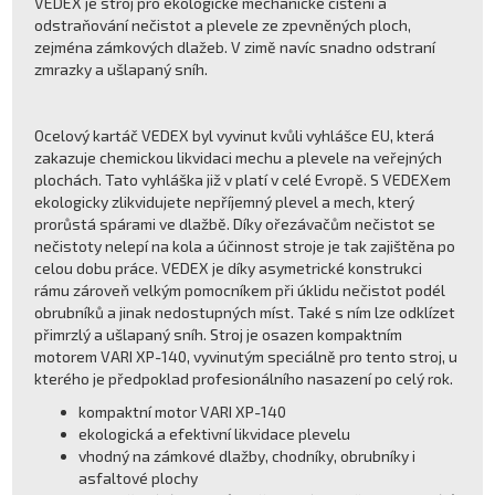
VEDEX je stroj pro ekologické mechanické čištění a
odstraňování nečistot a plevele ze zpevněných ploch,
zejména zámkových dlažeb. V zimě navíc snadno odstraní
zmrazky a ušlapaný sníh.
Ocelový kartáč VEDEX byl vyvinut kvůli vyhlášce EU, která
zakazuje chemickou likvidaci mechu a plevele na veřejných
plochách. Tato vyhláška již v platí v celé Evropě. S VEDEXem
ekologicky zlikvidujete nepříjemný plevel a mech, který
prorůstá spárami ve dlažbě. Díky ořezávačům nečistot se
nečistoty nelepí na kola a účinnost stroje je tak zajištěna po
celou dobu práce. VEDEX je díky asymetrické konstrukci
rámu zároveň velkým pomocníkem při úklidu nečistot podél
obrubníků a jinak nedostupných míst. Také s ním lze odklízet
přimrzlý a ušlapaný sníh. Stroj je osazen kompaktním
motorem VARI XP-140, vyvinutým speciálně pro tento stroj, u
kterého je předpoklad profesionálního nasazení po celý rok.
kompaktní motor VARI XP-140
ekologická a efektivní likvidace plevelu
vhodný na zámkové dlažby, chodníky, obrubníky i
asfaltové plochy