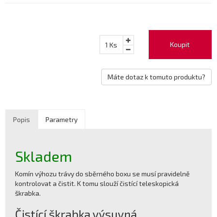
Koupit
1
Ks
Máte dotaz k tomuto produktu?
Popis
Parametry
Skladem
Komín výhozu trávy do sběrného boxu se musí pravidelně
kontrolovat a čistit. K tomu slouží čistící teleskopická
škrabka.
Čistící škrabka výsuvná