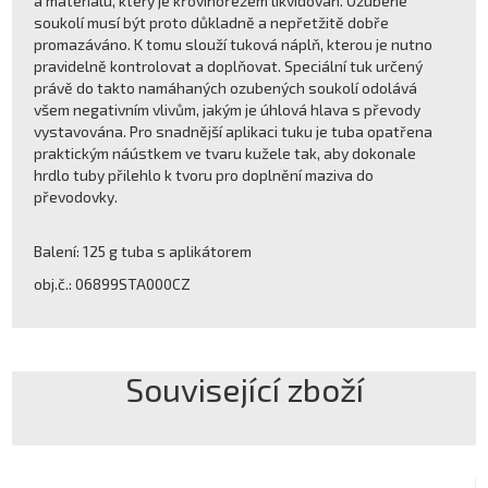
a materiálu, který je křovinořezem likvidován. Ozubené
soukolí musí být proto důkladně a nepřetžitě dobře
promazáváno. K tomu slouží tuková náplň, kterou je nutno
pravidelně kontrolovat a doplňovat. Speciální tuk určený
právě do takto namáhaných ozubených soukolí odolává
všem negativním vlivům, jakým je úhlová hlava s převody
vystavována. Pro snadnější aplikaci tuku je tuba opatřena
praktickým náústkem ve tvaru kužele tak, aby dokonale
hrdlo tuby přilehlo k tvoru pro doplnění maziva do
převodovky.
Balení: 125 g tuba s aplikátorem
obj.č.: 06899STA000CZ
Související zboží