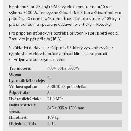
K pohonu slouží silný třífázový elektromotor na 400 V o
výkonu 3000 W. Ten vyvine štípací tlak 8 tun a štípaní polen o
průměru 30 cm je hračka. Hmotnost tohoto stroje je 109 kg a
pro snadnou manipulaci je vybaven praktickými kolečky.
Pro připojení štípačky je potřeba přívodní kabel s pěti vodiči.
Zásuvka je pětipólová (16 A).
V základní dodávce je i štípací kříž, který výrazně zvyšuje
rychlost a efektivitu práce a trhací klín si zase poradí
s tvrdým a krouceným dřevem.
Typ motoru:
400V 50Hz 3000W
Objem
4 l
hydraulického oleje:
Velikost špalku:
8-30/10-55 prům/délka
Štípací síla:
8 t
Hydraulický tlak:
21,0 MPa
Délka x šířka x
845 x 935 x 1500 mm
výška:
Hmotnost:
109 kg
Objednací číslo:
4514