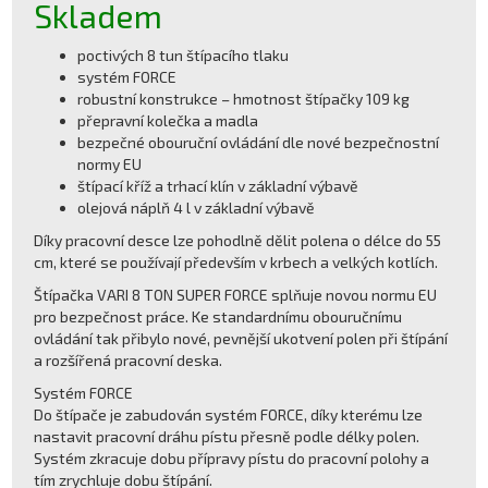
Skladem
poctivých 8 tun štípacího tlaku
systém FORCE
robustní konstrukce – hmotnost štípačky 109 kg
přepravní kolečka a madla
bezpečné obouruční ovládání dle nové bezpečnostní
normy EU
štípací kříž a trhací klín v základní výbavě
olejová náplň 4 l v základní výbavě
Díky pracovní desce lze pohodlně dělit polena o délce do 55
cm, které se používají především v krbech a velkých kotlích.
Štípačka VARI 8 TON SUPER FORCE splňuje novou normu EU
pro bezpečnost práce. Ke standardnímu obouručnímu
ovládání tak přibylo nové, pevnější ukotvení polen při štípání
a rozšířená pracovní deska.
Systém FORCE
Do štípače je zabudován systém FORCE, díky kterému lze
nastavit pracovní dráhu pístu přesně podle délky polen.
Systém zkracuje dobu přípravy pístu do pracovní polohy a
tím zrychluje dobu štípání.