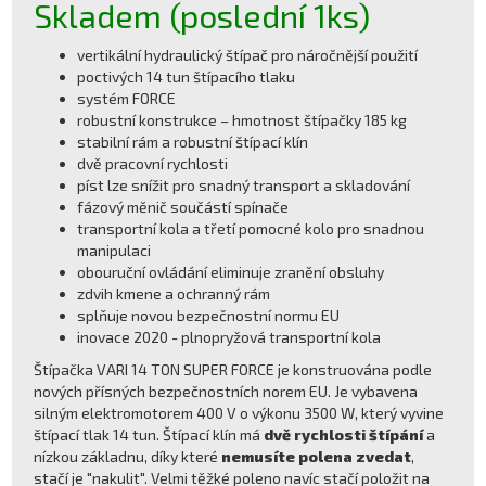
Skladem (poslední 1ks)
vertikální hydraulický štípač pro náročnější použití
poctivých 14 tun štípacího tlaku
systém FORCE
robustní konstrukce – hmotnost štípačky 185 kg
stabilní rám a robustní štípací klín
dvě pracovní rychlosti
píst lze snížit pro snadný transport a skladování
fázový měnič součástí spínače
transportní kola a třetí pomocné kolo pro snadnou
manipulaci
obouruční ovládání eliminuje zranění obsluhy
zdvih kmene a ochranný rám
splňuje novou bezpečnostní normu EU
inovace 2020 - plnopryžová transportní kola
Štípačka VARI 14 TON SUPER FORCE je konstruována podle
nových přísných bezpečnostních norem EU. Je vybavena
silným elektromotorem 400 V o výkonu 3500 W, který vyvine
štípací tlak 14 tun. Štípací klín má
dvě rychlosti štípání
a
nízkou základnu, díky které
nemusíte polena zvedat
,
stačí je "nakulit". Velmi těžké poleno navíc stačí položit na