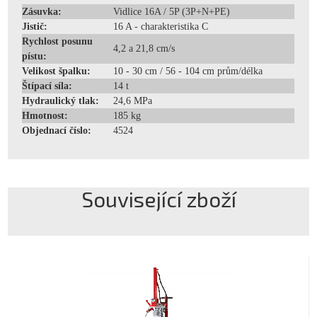
Zásuvka:
Vidlice 16A / 5P (3P+N+PE)
Jistič:
16 A - charakteristika C
Rychlost posunu
4,2 a 21,8 cm/s
pístu:
Velikost špalku:
10 - 30 cm / 56 - 104 cm prům/délka
Štípací síla:
14 t
Hydraulický tlak:
24,6 MPa
Hmotnost:
185 kg
Objednací číslo:
4524
Související zboží