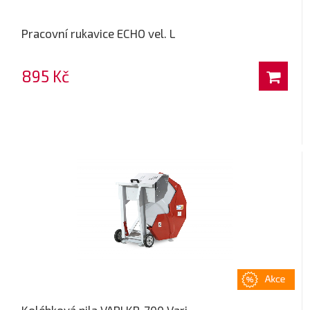
Pracovní rukavice ECHO vel. L
895 Kč
Kolébková pila VARI KP-700 Vari