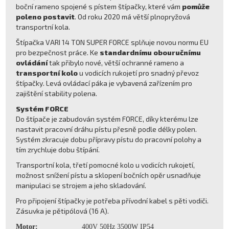
boční rameno spojené s pístem štípačky, které vám
pomůže
poleno postavit
. Od roku 2020 má větší plnopryžová
transportní kola.
Štípačka VARI 14 TON SUPER FORCE splňuje novou normu EU
pro bezpečnost práce. Ke
standardnímu obouručnímu
ovládání
tak přibylo nové, větší ochranné rameno a
transportní kolo
u vodicích rukojetí pro snadný převoz
štípačky. Levá ovládací páka je vybavená zařízením pro
zajištění stability polena.
Systém FORCE
Do štípače je zabudován systém FORCE, díky kterému lze
nastavit pracovní dráhu pístu přesně podle délky polen.
Systém zkracuje dobu přípravy pístu do pracovní polohy a
tím zrychluje dobu štípání.
Transportní kola, třetí pomocné kolo u vodicích rukojetí,
možnost snížení pístu a sklopení bočních opěr usnadňuje
manipulaci se strojem a jeho skladování.
Pro připojení štípačky je potřeba přívodní kabel s pěti vodiči.
Zásuvka je pětipólová (16 A).
Motor:
400V 50Hz 3500W IP54