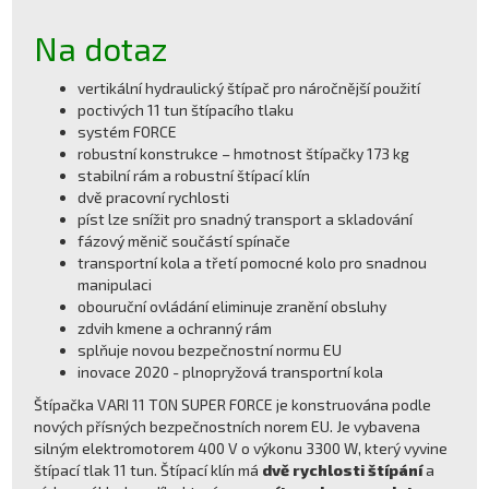
Na dotaz
vertikální hydraulický štípač pro náročnější použití
poctivých 11 tun štípacího tlaku
systém FORCE
robustní konstrukce – hmotnost štípačky 173 kg
stabilní rám a robustní štípací klín
dvě pracovní rychlosti
píst lze snížit pro snadný transport a skladování
fázový měnič součástí spínače
transportní kola a třetí pomocné kolo pro snadnou
manipulaci
obouruční ovládání eliminuje zranění obsluhy
zdvih kmene a ochranný rám
splňuje novou bezpečnostní normu EU
inovace 2020 - plnopryžová transportní kola
Štípačka VARI 11 TON SUPER FORCE je konstruována podle
nových přísných bezpečnostních norem EU. Je vybavena
silným elektromotorem 400 V o výkonu 3300 W, který vyvine
štípací tlak 11 tun. Štípací klín má
dvě rychlosti štípání
a