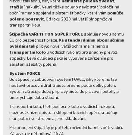
nízkou základnu, díky které
nemusíte polena zvedat
,
stačí je "nakulit". Velmi těžké poleno navíc stačí položit na
boční rameno spojené s pístem štípačky, které vám
pomůže
poleno postavit
. Od roku 2020 má větší plnopryžová
transportní kola.
Štípačka VARI 11 TON SUPER FORCE
splňuje novou normu
EU pro bezpečnost práce. Ke
standardnímu obouručnímu
ovládání
tak přibylo nové, větší ochranné rameno a
transportní kolo
u vodicích rukojetí pro snadný převoz
štípačky. Levá ovládací páka je vybavená zařízením pro
zajištění stability polena.
Systém FORCE
Do štípače je zabudován systém FORCE, díky kterému lze
nastavit pracovní dráhu pístu přesně podle délky polen.
Systém zkracuje dobu přípravy pístu do pracovní polohy a
tím zrychluje dobu štípání.
Transportní kola, třetí pomocné kolo u vodicích rukojetí,
možnost snížení pístu a sklopení bočních opěr usnadňuje
manipulaci se strojem a jeho skladování.
Pro připojení štípačky je potřeba přívodní kabel s pěti vodiči.
Zásuvka je pětipólová (16 A).